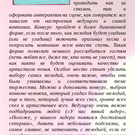
проводить как за
столом, так и
оформить интерактив на сцене, как говорится: все
зависит от настроения ведущего и самой
компании. Конкурс пройдет в более динамичной
форме, если после того, как мелодия будет угадана
(или не угадана) включить оригинал песни и
попросить компанию всем вместе спеть. Такая
форма позволит немного расслабиться гостям
(петь любят все, даже те, кто петь не умеет), так
как никто не будет оценивать качество и
артистизм пения. Особое место стоит уделить
выбору самих мелодий, очень важно, чтобы они
были узнаваемы и соответствовали теме
торжества. Можно и дополнить конкурс, выбрав
помимо человека, который угадал больше мелодий,
еще и того, который лучше всех спел, громче всех
спел и артистичнее всех. Ведущему очень важно
подбадривать людей («У нас явный лидер»,
«Похоже, у нашего лидера появился достойный
соперник», давать им небольшие подсказки, а
самое главное, не затягивать с мелодией, если ее