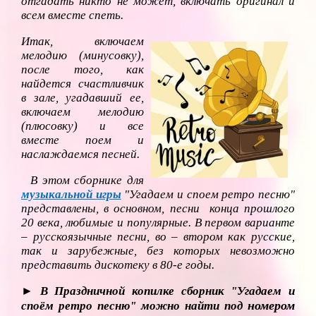
отгадать никто не может, включать оригинал и
всем вместе спеть.
Итак, включаем
мелодию (минусовку),
после того, как
найдется счастливчик
в зале, угадавший ее,
включаем мелодию
(плюсовку) и все
вместе поем и
наслаждаемся песней.
В этом сборнике для
музыкальной игры
"Угадаем и споем ретро песню"
представлены, в основном, песни конца прошлого
20 века, любимые и популярные. В первом варианте
– русскоязычные песни, во – втором как русские,
так и зарубежные, без которых невозможно
представить дискотеку в 80-е годы.
► В Праздничной копилке сборник "Угадаем и
номером
споём ретро песню" можно найти под