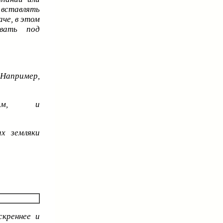
 вставлять
че, в этом
овать под
Например,
ем, и
их земляки
скреннее и