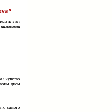
ика"
елать этот
и называют
тал чувство
своим днем
...
его самого