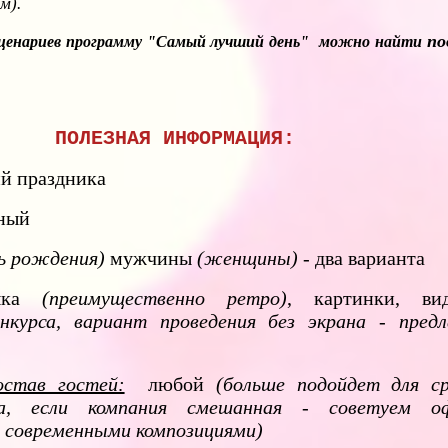
м).
по
сценариев программу "Самый лучший день" можно найти
ПОЛЕЗНАЯ ИНФОРМАЦИЯ:
й праздника
ный
ь рождения)
мужчины
(женщины)
- два варианта
ыка
(преимущественно ретро)
, картинки, в
нкурса, вариант проведения без экрана - предл
остав гостей:
любой
(больше подойдет для ср
та, если компания смешанная - советуем о
 современными композициями)