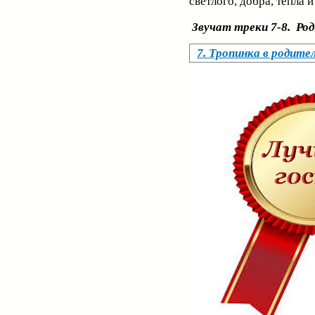
светлого, добра, тепла 
Звучат треки 7-8. Ро
7. Тропинка в родите