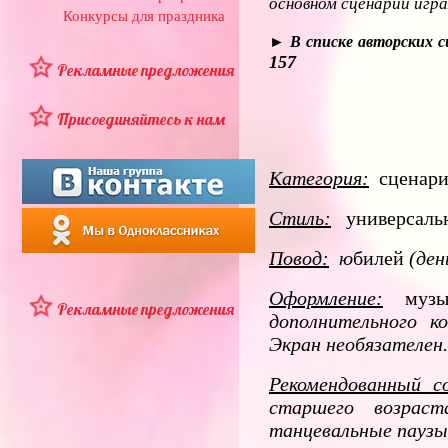
основном сценарии игра
Конкурсы для праздника
► В списке авторских 
157
Рекламные предложения
Присоединяйтесь к нам
Категория:
сценари
Стиль:
универсаль
Повод:
ю
билей
(ден
Оформление:
муз
Рекламные предложения
дополнительного ко
Экран необязателен.
Рекомендованный с
старшего возрас
танцевальные паузы