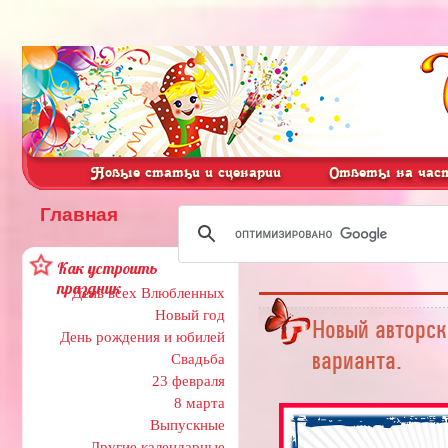
Новые статьи и сценарии
Ответы на част
Главная
Как устроить
праздник
День всех Влюбленных
Новый год
Новый авторск
День рождения и юбилей
варианта.
Свадьба
23 февраля
8 марта
Выпускные
Другие календарные