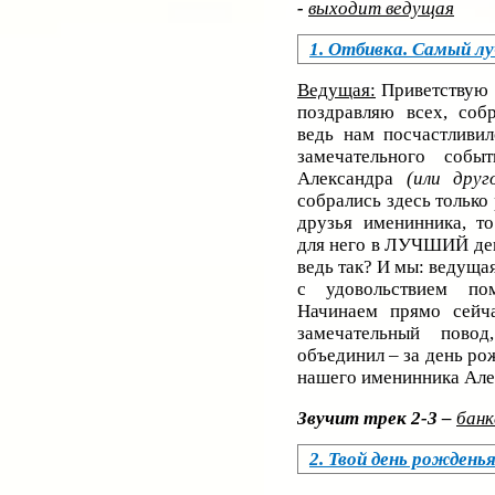
-
выходит ведущая
1. Отбивка. Самый л
Ведущая:
Приветствую 
поздравляю всех, соб
ведь нам посчастливил
замечательного соб
Александра
(или друг
собрались здесь только
друзья именинника, то
для него в ЛУЧШИЙ день
ведь так? И мы: ведуща
с удовольствием п
Начинаем прямо сейч
замечательный пово
объединил – за день ро
нашего именинника Ал
Звучит трек 2-3 –
банк
2. Твой день рождень