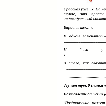
в рассказ уже их. На н
случае, это просто
индивидуальный состав
Вариант текста:
В одном замечатель
___________________
И было у н
у__________________
А стало, как говорит
___________________
............................................
Звучит трек 9 (папка 
Поздравление от жены (
(Поздравление может 