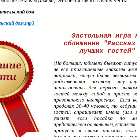
и многие лета вам
(имена).
Эта песня звучит в вашу честь!
дительский дом
льский дом.mp3
Застольная игра 
сближение "Рассказ
лучших гостей"
(На больших юбилеях бывают ситуа
не все приглашенные знакомы ме
например, могут быть незнакомы
родственники, поэтому эту и
использовать для первого знако
гостей между собой и просто на
праздничного настроения. Если к
пределах 30-40 человек, то ведущ
гостей, спрашивает имена (или 
узнает, если посадка по м
представляет остальным, вставляя 
пропуски в своем рассказ, если
больше, то можно попросить ком