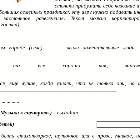
столики придумать себе название и
ебольших семейных праздниках эту игру нужно подавать ина
 застольное развлечение. Текст можно корректир
 гостей)
ном городе
(селе) _______жили замечательные люди. 
______________________________________________
их все хорошо, как, впроч
________________________________
ся, еще лучше, когда узнали, что не только они, но 
_________________________________________
................
«Музыка к сценарию») –
выходит
детей)
быть стихотворное, шуточное или в прозе, главное, и