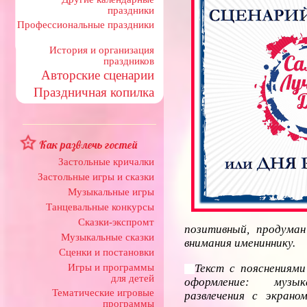
праздники
Профессиональные праздники
История и организация
праздников
Авторские сценарии
Праздничная копилка
Как развлечь гостей
Застольные кричалки
Застольные игры и сказки
Музыкальные игры
Танцевальные конкурсы
Сказки-экспромт
позитивный, продума
Музыкальные сказки
внимания имениннику.
Сценки и постановки
Игры и программы
Текст с пояснениями
для детей
оформление: муз
Тематические игровые
развлечения с экрано
программы