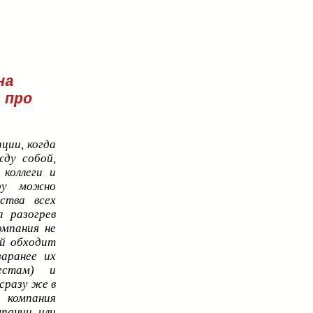
на
 про
ции, когда
жду собой,
 коллеги и
гру можно
мства всех
 разогрев
омпания не
ий обходит
заранее их
естам) и
сразу же в
 компания
пании или