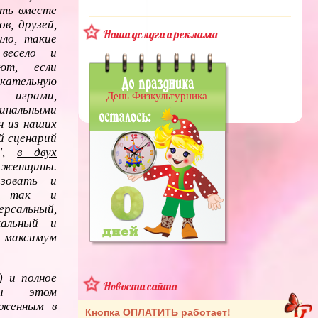
ать вместе
в, друзей,
Наши услуги и реклама
ило, такие
 весело и
ют, если
екательную
 играми,
День Физкультурника
инальными
н из наших
й сценарий
ь",
в двух
 женщины.
изовать и
, так и
ерсальный,
кальный и
 максимум
) и полное
Новости сайта
при этом
оженным в
Кнопка ОПЛАТИТЬ работает!