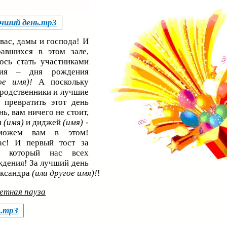
учший день.mp3
вас, дамы и господа! И
равшихся в этом зале,
ось стать участниками
ытия – дня рождения
ое имя)!
А поскольку
 родственники и лучшие
 превратить этот день
, вам ничего не стоит,
я
(имя)
и диджей
(имя)
-
оможем вам в этом!
ас! И первый тост за
д, который нас всех
ждения! За лучший день
ександра
(или другое имя)!
!
етная пауза
я.mp3