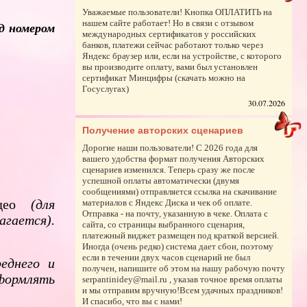
Уважаемые пользователи! Кнопка ОПЛАТИТЬ на
нашем сайте работает! Но в связи с отзывом
д номером
международных сертификатов у российских
банков, платежи сейчас работают только через
Яндекс браузер или, если на устройстве, с которого
вы производите оплату, вами был установлен
сертификат Минцифры (скачать можно на
Госуслугах)
30.07.2026
Получение авторских сценариев
Дорогие наши пользователи! С 2026 года для
вашего удобства формат получения Авторских
сценариев изменился. Теперь сразу же после
успешной оплаты автоматически (двумя
сообщениями) отправляется ссылка на скачивание
идео
(для
материалов с Яндекс Диска и чек об оплате.
Отправка - на почту, указанную в чеке. Оплата с
агается).
сайта, со страницы выбранного сценария,
платежный виджет размещен под краткой версией.
Иногда (очень редко) система дает сбои, поэтому
если в течении двух часов сценарий не был
еднего и
получен, напишите об этом на нашу рабочую почту
формлять
serpantinidey@mail.ru , указав точное время оплаты
и мы отправим вручную!Всем удачных праздников!
И спасибо, что вы с нами!