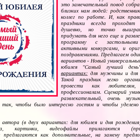
это замечательный повод собр
близких нам людей: родственнико
коллег по работе. И, как прав
праздники всегда проходят
душевно, но точно выигра
придумать для него еще и развл
программу с застольными
активными конкурсами, и ориг
поздравлениями. Предлагаем оди
вариантов - Новый универсальны
юбилея "Самый лучший ден
вариантах:
для мужчины и для
Такой праздник легко орган
провести как любителям
профессионалам. Сценарий унив
развлекательный, очень музы
н так, чтобы было интересно гостям и чтобы уделено
 автора (в двух вариантах: для юбилея и дня рождения
ыка, картинки, видеофайлы прилагаются (
м предлагаются как дополнительные, на замену предл