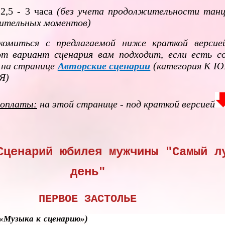
,5 - 3 часа
(без учета продолжительности танц
вительных моментов)
омиться с предлагаемой ниже краткой версие
от вариант сценария вам подходит, если есть с
 на странице
Авторские сценарии
(категория К 
Я)
 оплаты:
на этой странице - под краткой версией
Сценарий юбилея мужчины "Самый л
день"
ПЕРВОЕ ЗАСТОЛЬЕ
 «Музыка к сценарию»)