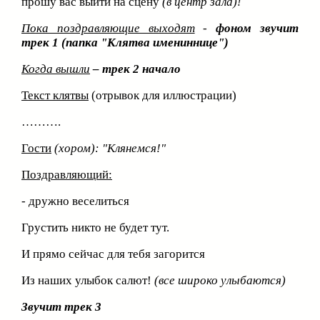
прошу вас выйти на сцену
(в центр зала)!
Пока поздравляющие выходят
-
фоном звучит
трек 1 (папка "Клятва имениннице")
Когда вышли
– трек 2 начало
Текст клятвы
(отрывок для иллюстрации)
……….
Гости
(хором):
"Клянемся!"
Поздравляющий:
- дружно веселиться
Грустить никто не будет тут.
И прямо сейчас для тебя загорится
Из наших улыбок салют!
(все широко улыбаются)
Звучит трек 3