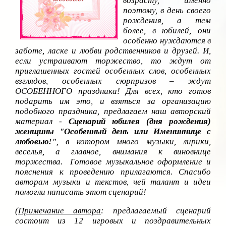
возрасту, именно
поэтому, в день своего
рождения, а тем
более, в юбилей, они
особенно нуждаются в
заботе, ласке и любви родственников и друзей. И,
если устраивают торжество, то ждут от
приглашенных гостей особенных слов, особенных
взглядов, особенных сюрпризов – ждут
ОСОБЕННОГО праздника! Для всех, кто готов
подарить им это, и взяться за организацию
подобного праздника, предлагаем наш авторский
материал -
Сценарий юбилея (дня рождения)
женщины "Особенный день или Имениннице с
любовью!"
, в котором много музыки, лирики,
веселья, а главное, внимания к виновнице
торжества. Готовое музыкальное оформление и
пояснения к проведению прилагаются. Спасибо
авторам музыки и текстов, чей талант и идеи
помогли написать этот сценарий!
(
Примечание автора
: предлагаемый сценарий
состоит из 12 игровых и поздравительных