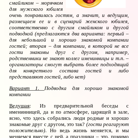
смайликом – морячком
для мужского юбилея
очень понравилась гостям, а значит, и ведущим,
размещаем ее и в сценарий женского юбилея,
соответственно с другим смайликом и другой
подводкой (предлагаются два варианта: первый –
для небольшой и хорошо знакомой компании
гостей; вторая – для компании, в которой не все
гости знакомы друг с другом, например,
родственники не знают коллег именинницы и т.п. –
организаторы смогут выбрать более подходящий
для конкретного состава гостей и либо
представляют гостей, либо нет)
Вариант 1.
Подводка для хорошо знакомой
компании
Ведущая
: Из предварительной беседы с
именинницей, да и по атмосфере, царящей в зале,
ясно, что здесь собрались люди родные и хорошо
знакомые друг с другом, это так?
(гости реагируют
положительно)
. Но ведь жизнь меняется, и мы
меняемся вместе с ней, а праздники – это, помимо