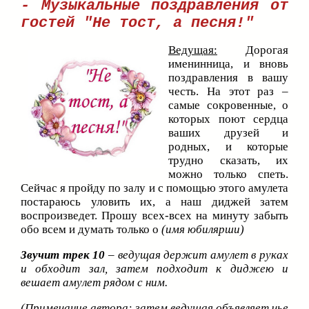
- Музыкальные поздравления от
гостей
"Не тост, а песня!"
Ведущая:
Дорогая
именинница, и вновь
поздравления в вашу
честь. На этот раз –
самые сокровенные, о
которых поют сердца
ваших друзей и
родных, и которые
трудно сказать, их
можно только спеть.
Сейчас я пройду по залу и с помощью этого амулета
постараюсь уловить их, а наш диджей затем
воспроизведет. Прошу всех-всех на минуту забыть
обо всем и думать только о
(имя юбилярши)
Звучит трек 10
– ведущая держит амулет в руках
и обходит зал, затем подходит к диджею и
вешает амулет рядом с ним.
(
Примечание автора:
затем ведущая объявляет чье