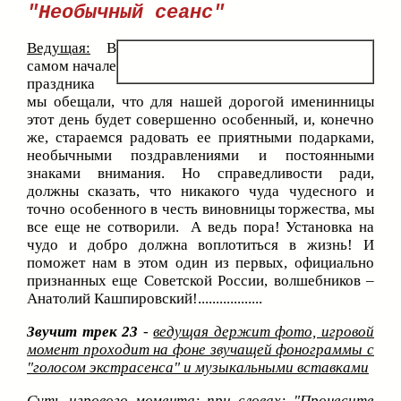
"Необычный сеанс"
Ведущая:
В
самом начале
праздника
мы обещали, что для нашей дорогой именинницы
этот день будет совершенно особенный, и, конечно
же, стараемся радовать ее приятными подарками,
необычными поздравлениями и постоянными
знаками внимания. Но справедливости ради,
должны сказать, что никакого чуда чудесного и
точно особенного в честь виновницы торжества, мы
все еще не сотворили. А ведь пора! Установка на
чудо и добро должна воплотиться в жизнь! И
поможет нам в этом один из первых, официально
признанных еще Советской России, волшебников –
Анатолий Кашпировский!..................
Звучит трек 23
-
ведущая держит фото, игровой
момент проходит на фоне звучащей фонограммы с
"
голосом экстрасенса
"
и музыкальными вставками
Суть игрового момента:
при словах:
"
Пронесите