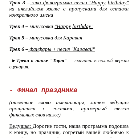
Трек 3 –
это фонограмма песни "
Happy
birthday
"
на английском языке с пропусками для вставки
конкретного имени
Трек 4 –
минусовка
"
Happy
birthday
"
Трек 5 –
минусовка для Каравая
Трек 6 –
фанфары + песня "Каравай"
►
Треки в папке "Торт" -
скачать в полной версии
сценария.
- Финал праздника
(ответное слово именинницы, затем ведущая
прощается с гостями, примерный текст
финальных слов ниже)
Ведущая:
Дорогие гости, наша программа подошла
к концу, но праздник, согретый вашей любовью к