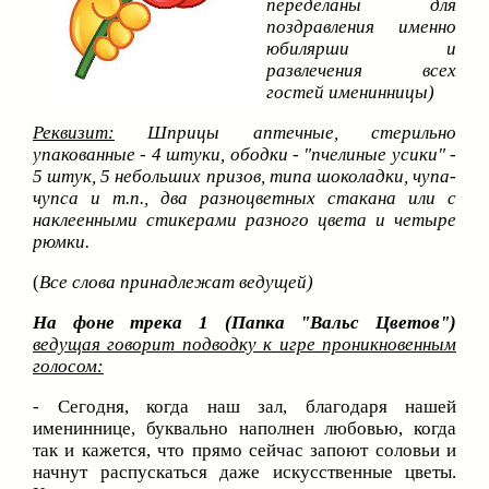
переделаны для
поздравления именно
юбилярши и
развлечения всех
гостей именинницы)
Реквизит:
Шприцы аптечные, стерильно
упакованные - 4 штуки, ободки - "пчелиные усики" -
5 штук, 5 небольших призов, типа шоколадки, чупа-
чупса и т.п., два разноцветных стакана или с
наклеенными стикерами разного цвета и четыре
рюмки.
(
Все слова принадлежат ведущей)
На фоне
трека 1
(Папка "Вальс Цветов")
ведущая говорит подводку к игре проникновенным
голосом:
- Сегодня, когда наш зал, благодаря нашей
имениннице, буквально наполнен любовью, когда
так и кажется, что прямо сейчас запоют соловьи и
начнут распускаться даже искусственные цветы.