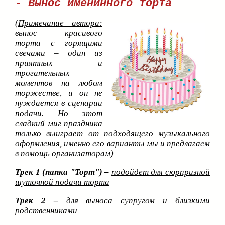
- Вынос именинного торта
(
Примечание автора:
вынос красивого
торта с горящими
свечами – один из
приятных и
трогательных
моментов на любом
торжестве, и он не
нуждается в сценарии
подачи. Но этот
сладкий миг праздника
только выиграет от подходящего музыкального
оформления, именно его варианты мы и предлагаем
в помощь организаторам)
Трек 1 (папка "Торт") –
подойдет для сюрпризной
шуточной подачи торта
Трек 2 –
для выноса супругом и близкими
родственниками