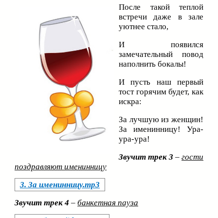
После такой теплой
встречи даже в зале
уютнее стало,
И появился
замечательный повод
наполнить бокалы!
И пусть наш первый
тост горячим будет, как
искра:
За лучшую из женщин!
За именинницу! Ура-
ура-ура!
Звучит трек 3
–
гости
поздравляют именинницу
3. За именинницу.mp3
Звучит трек 4
–
банкетная пауза