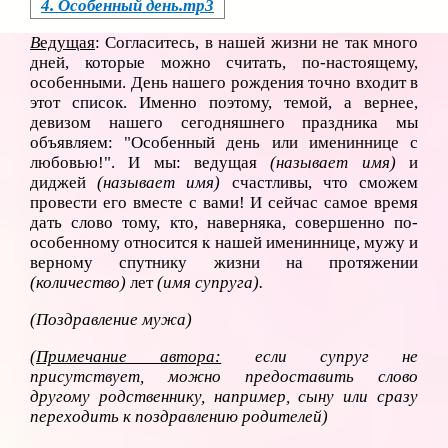
4. Особенный день.mp3
В
едущая
: Согласитесь, в нашей жизни не так много
дней, которые можно считать, по-настоящему,
особенными. День нашего рождения точно входит в
этот список. Именно поэтому, темой, а вернее,
девизом нашего сегодняшнего праздника мы
объявляем: "Особенный день или имениннице с
любовью!". И мы: ведущая
(называет имя)
и
диджей
(называет имя)
счастливы, что сможем
провести его вместе с вами! И сейчас самое время
дать слово тому, кто, наверняка, совершенно по-
особенному относится к нашей имениннице, мужу и
верному спутнику жизни на протяжении
(количество)
лет
(имя супруга).
(Поздравление мужа)
(
Примечание автора:
если супруг не
присутствует, можно предоставить слово
другому родственнику, например, сыну или сразу
переходить к поздравлению родителей)