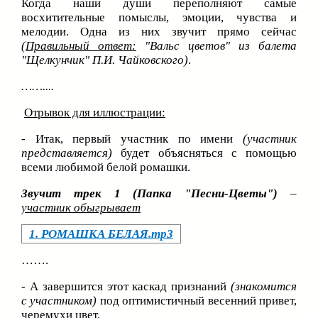
Когда наши души переполняют самые
восхитительные помыслы, эмоции, чувства и
мелодии. Одна из них звучит прямо сейчас
(
Правильный ответ:
"Вальс цветов" из балета
"Щелкунчик" П.И. Чайковского)
.
……....
Отрывок для иллюстрации:
- Итак, первый участник по имени
(участник
представляется)
будет объясняться с помощью
всеми любимой белой ромашки.
Звучит трек 1
(Папка "Песни-Цветы")
–
участник обыгрывает
1. РОМАШКА БЕЛАЯ.mp3
…….
- А завершится этот каскад признаний
(знакомится
с участником)
под оптимистичный весенний привет,
черемухи цвет.