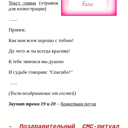
Текст гимна
(отрывок
для иллюстрации)
…..
Припев:
Как нам всем хорошо с тобою!
До чего ж ты всегда красива!
К тебе тянемся мы душою
И судьбе говорим:
"
Спасибо!
"
…..
(Тост-поздравление от гостей)
Звучит треки 19
и 20
–
банкетная пауза
- Поздравительный СМС-ритуал