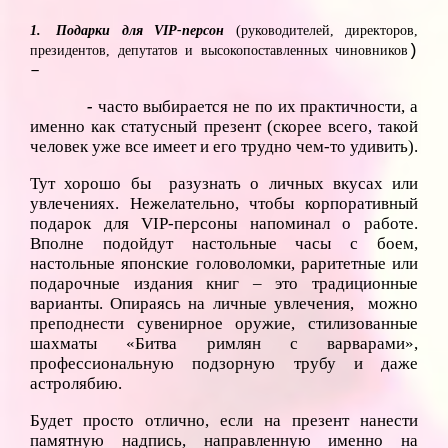
1.
Подарки для VIP-перс
он
(руководителей, директоров,
)
президентов, депутатов и высокопоставленных чиновников
–
-
часто выбирается не по их практичности, а
именно как статусный презент (скорее всего, такой
человек уже все имеет и его трудно чем-то удивить).
Тут хорошо бы разузнать о личных вкусах или
увлечениях. Нежелательно, чтобы корпоративный
подарок для VIP-персоны напоминал о работе.
Вполне подойдут настольные часы с боем,
настольные японские головоломки, раритетные или
подарочные издания книг – это традиционные
варианты. Опираясь на личные увлечения, можно
преподнести сувенирное оружие, стилизованные
шахматы «Битва римлян с варварами»,
профессиональную подзорную трубу и даже
астролябию.
Будет просто отлично, если на презент нанести
памятную надпись, направленную именно на