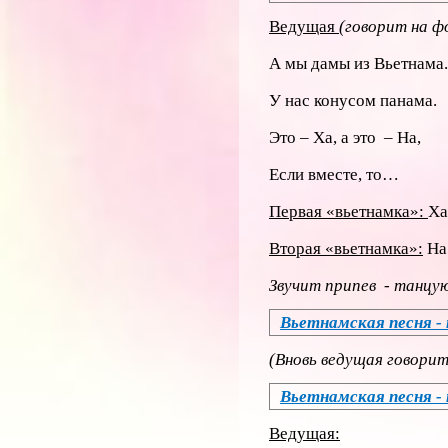
Ведущая
(говорит на ф
А мы дамы из Вьетнама.
У нас конусом панама.
Это – Ха, а это – На,
Если вместе, то…
Первая «вьетнамка»:
Ха
Вторая «вьетнамка»:
На
Звучит припев - танцу
Вьетнамская песня -
(Вновь ведущая говорит
Вьетнамская песня -
Ведущая: