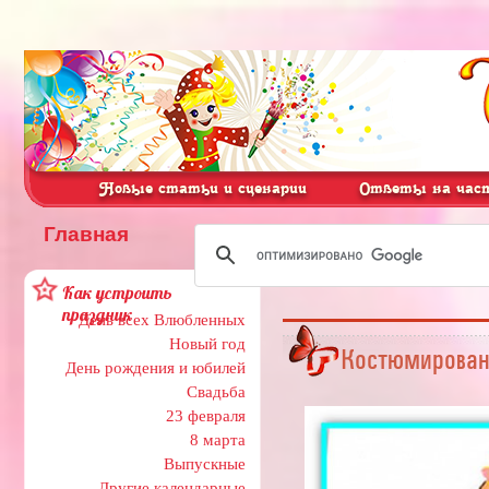
Новые статьи и сценарии
Ответы на част
Главная
Как устроить
праздник
День всех Влюбленных
Новый год
Костюмированн
День рождения и юбилей
Свадьба
23 февраля
8 марта
Выпускные
Другие календарные