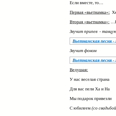
Если вместе, то…
Первая «вьетнамка»:
Х
Вторая «вьетнамка»:
…Н
Звучит припев - танцу
Вьетнамская песня -
Звучит фоном
Вьетнамская песня -
Ведущая:
У нас веселая страна
Для вас пели Ха и На
Мы подарок привезли
С юбилеем
(со свадьбо