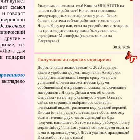
учит куплет
Уважаемые пользователи! Кнопка ОПЛАТИТЬ на
вает смысл
нашем сайте работает! Но в связи с отзывом
 и говорят
международных сертификатов у российских
совершенно
банков, платежи сейчас работают только через
движениях
Яндекс браузер или, если на устройстве, с которого
вы производите оплату, вами был установлен
лирический
сертификат Минцифры (скачать можно на
и другие -
Госуслугах)
итме, т.е.
30.07.2026
 «Лю», для
ои подарки
Получение авторских сценариев
Дорогие наши пользователи! С 2026 года для
вашего удобства формат получения Авторских
ованного
сценариев изменился. Теперь сразу же после
 выглядело
успешной оплаты автоматически (двумя
сообщениями) отправляется ссылка на скачивание
материалов с Яндекс Диска и чек об оплате.
Отправка - на почту, указанную в чеке. Оплата с
сайта, со страницы выбранного сценария,
платежный виджет размещен под краткой версией.
Иногда (очень редко) система дает сбои, поэтому
если в течении двух часов сценарий не был
получен, напишите об этом на нашу рабочую почту
serpantinidey@mail.ru , указав точное время оплаты
и мы отправим вручную!Всем удачных праздников!
И спасибо, что вы с нами!