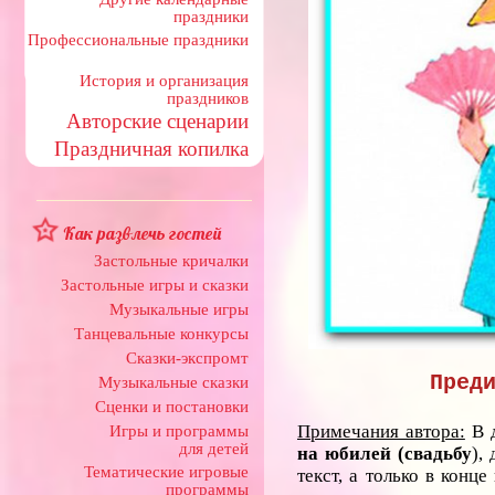
праздники
Профессиональные праздники
История и организация
праздников
Авторские сценарии
Праздничная копилка
Как развлечь гостей
Застольные кричалки
Застольные игры и сказки
Музыкальные игры
Танцевальные конкурсы
Сказки-экспромт
Пред
Музыкальные сказки
Сценки и постановки
Примечания автора:
В 
Игры и программы
для детей
на юбилей (свадьбу
),
Тематические игровые
текст, а только в конц
программы