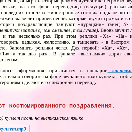
д» песни, обыграть который рекомендуется так: негромко зв
 языке, на его фоне переводчица (ведущая) рассказы
 последних строчках «иностранные гостьи» подключаются
-джей включает припев песни, который звучит громко и в 
оторый поздравляющие танцуют «дурацкий» танец
(о 
петируют заранее, чем смешнее, тем лучше).
Вновь звучит 
ец и так несколько раз. При этом реплики «Ха», «На» 
оворить, вздыхая, жалостливо, а танцевать - в быстром р
сте. Запомнить реплики легко. Для первой: «Ха», «Хе»,
«Ли» и так два раза. В финале «вьетнамки» дарят св
доженам.
ьного оформления прилагается в сценарии
костюмир
лательно говорить на фоне звучащего тихо куплета, чтобы
 героинями делают его синхронный перевод.
ст костюмированного поздравления.
о) куплет песни на вьетнамском языке
 куплет.mp3