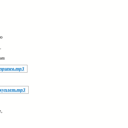
ю
.
ют
 припев.mp3
 куплет.mp3
,