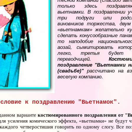
тесной компании (спасибо авт
только здесь поздравл
вьетнамки. В поздравлении 
три подруги или родст
виновников торжества, двум
«вьетнамкам» желательно к
сделать конусообразные пана
то наподобие национальног
аозай, сымитировать котор
легко, третья будет
переводчицей.
Костюми
поздравление "Вьетнамки н
(свадьбе)"
рассчитано на вз
веселую компанию.
исловие к поздравлению "Вьетнамок".
данном варианте
костюмированного поздравления от "В
 для усиления комического эффекта, «вьетнамки» не будут 
е каждого четверостишия говорить по одному слогу. Все по