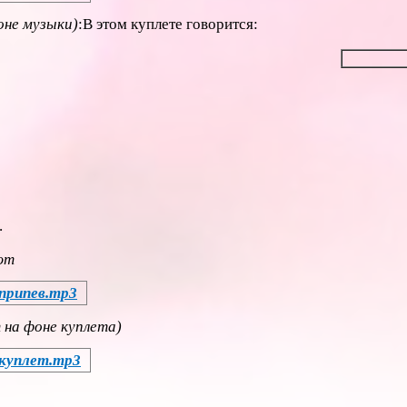
оне музыки)
:В этом куплете говорится:
.
ют
 припев.mp3
 на фоне куплета)
 куплет.mp3