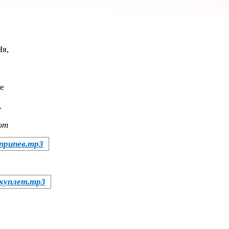
Ня,
е
.
ют
 припев.mp3
 куплет.mp3