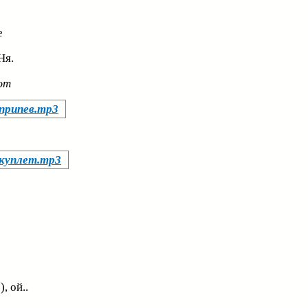
е
я.
ют
 припев.mp3
 куплет.mp3
й
), ой..