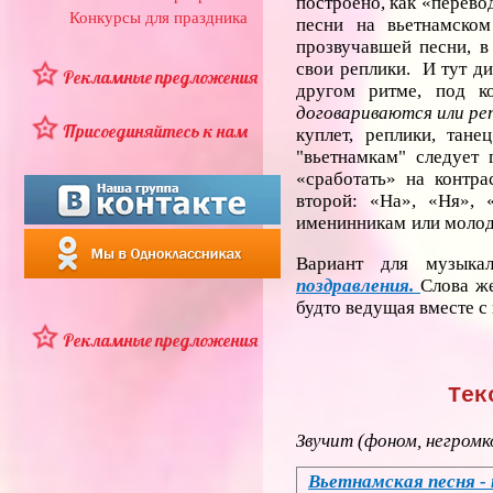
построено, как «перево
Конкурсы для праздника
песни на вьетнамском
прозвучавшей песни, в
свои реплики. И тут ди
Рекламные предложения
другом ритме, под к
договариваются или ре
Присоединяйтесь к нам
куплет, реплики, тан
"вьетнамкам" следует г
«сработать» на контра
второй: «На», «Ня», 
именинникам
или моло
Вариант для музыкал
поздравления.
Слова же
будто ведущая вместе с
Рекламные предложения
Тек
Звучит (фоном, негромк
Вьетнамская песня -