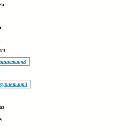
На
а
.
ют
 припев.mp3
 куплет.mp3
аз
,