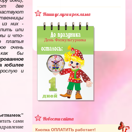
ору идеи),
яют две
участвуют
Наши услуги и реклама
венницы
 из них -
упить или
мы и что-
День Физкультурника
о платья
ое очень
 как бы
рованное
а юбилее
рослую и
ьетнамок"
Новости сайта
читать сами
здравление
Кнопка ОПЛАТИТЬ работает!