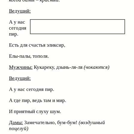
Ведущий:
А у нас
сегодня
пир.
Есть для счастья эликсир,
Елы-палы, тополя.
Мужчины:
Кукареку, дзынь-ля-ля
(чокаются)
Ведущий:
А у нас сегодня пир.
А где пир, ведь там и мир.
И приятный слуху шум.
Дамы:
Замечательно, бум-бум!
(воздушный
поцелуй)