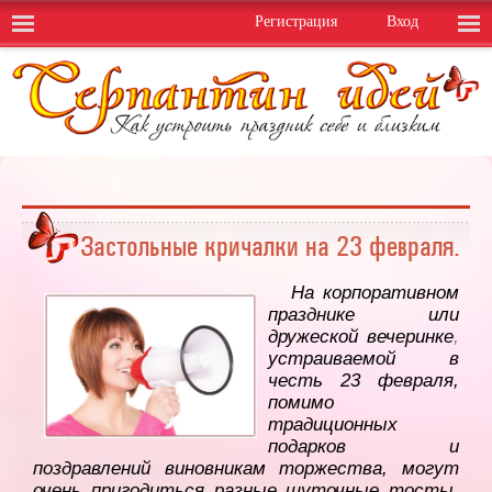
Регистрация
Вход
Застольные кричалки на 23 февраля.
На корпоративном
празднике или
дружеской вечеринке
,
устраиваемой в
честь 23 февраля,
помимо
традиционных
подарков и
поздравлений виновникам торжества, могут
очень пригодиться разные шуточные тосты,