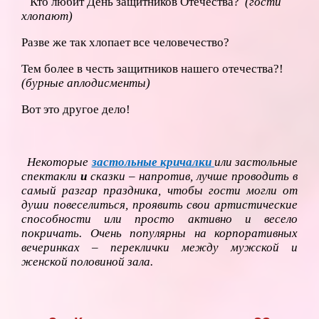
Кто любит День защитников Отечества?
(гости
хлопают)
Разве же так хлопает все человечество?
Тем более в честь защитников нашего отечества?!
(бурные аплодисменты)
Вот это другое дело!
Некоторые
застольные кричалки
или застольные
спектакли
и
сказки
– напротив, лучше проводить в
самый разгар праздника, чтобы гости могли от
души повеселиться, проявить свои артистические
способности или просто активно и весело
покричать. Очень популярны на корпоративных
вечеринках – переклички между мужской и
женской половиной зала.