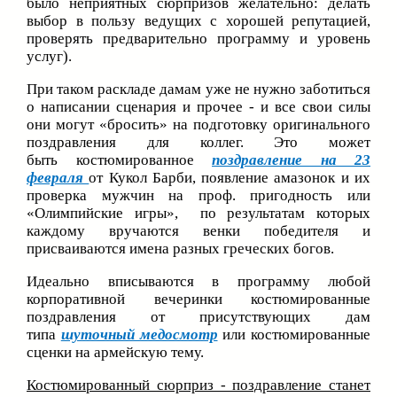
было неприятных сюрпризов желательно: делать
выбор в пользу ведущих с хорошей репутацией,
проверять предварительно программу и уровень
услуг).
При таком раскладе дамам уже не нужно заботиться
о написании сценария и прочее - и все свои силы
они могут «бросить» на подготовку оригинального
поздравления для коллег. Это может
быть костюмированное
поздравление на 23
февраля
от Кукол Барби, появление амазонок и их
проверка мужчин на проф. пригодность или
«Олимпийские игры», по результатам которых
каждому вручаются венки победителя и
присваиваются имена разных греческих богов.
Идеально вписываются в программу любой
корпоративной вечеринки костюмированные
поздравления от присутствующих дам
типа
шуточный медосмотр
или костюмированные
сценки на армейскую тему.
Костюмированный сюрприз - поздравление станет