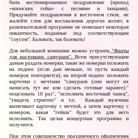
быть костюмированное поздравление (приход
«японских гейш» с песнями и танцами).
Придумайте поздравления в восточном стиле, не
жалейте слов для восхваления дорогих коллег, в
развлекательной программе не помешает некоторая
пикантность, поданные под соответствующим
"соусом". Баловать, так баловать!
Для небольшой компании можно устроить
"Фанты
для настоящих самураев".
Всем присутствующим
дамам раздать номерки, такие же номерки положить
на поднос (если дам меньше, то пусть каждый
номерок повторяется), на второй поднос положить
карточки с мечтами "самураев (они могут их
написать тут же или сделать готовые заранее):"
поцеловать 10 раз", "исполнить восточный танец",
"увидеть стриптиз" и т.п. Каждый мужчина
вытягивает карточку с мечтой, а затем карточку с
номером, какая "гейша" будет это для него
исполнять. Так целая концертная программа и
получится.
При этом
совершенство праздничного оформления