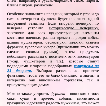
стиле, например, в русско-народном стиле: пироги,
блины с икрой, разносолы.
Особенно запомнится праздник, который с утра и до
самого вечернего фуршета будет посвящен одной
выбранной тематике. Если выбрали военную, то
вечером устройте
историческую вечеринку,
заготовив для всех присутствующих элементы
костюмов военных разных времен и родов войск:
шляпы мушкетеров, бескозырки, пилотки, казачьи
фуражки, гусарские кивера (прижелании это можно
сделать своими руками), затем придумать
небольшие рассказы о носителях этих аксессуаров
(гусар, мушкетеров и т.п.), которые станут
подводками к хорошо подобранным
конкурсам на
23 февраля.
Выбирая развлечения, проявите
фантазию, чтобы это не было банально, а значит, и
интересно как виновникам торжества, так и
присутствующим дамам.
Можно также устроить
фуршет
в японском стиле:
саке, суши и прочее, добавит пикантности
празднику и доставит радость мужчинам, это может