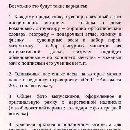
Возможно это будут такие варианты:
1. Каждому предметнику сувенир, связанный с его
дисциплиной: историку – альбом о доме
Романовых, литератору – хороший орфоэпический
словарь, географу – подарочный атлас, химику и
физику – сувенирные весы и набор гирек,
математику – набор фигурных магнитов для
интерактивной доски, физруку подойдет
обыкновенный – но хорошего качества – кожаный
мяч с подписями его учеников и т. п.
2. Одинаковые настенные часы, на которые можно
нанести недорогую гравировку: «От 11 «А» класса
20… года выпуска»;
3. Общее фото выпускников, оформленное в
оригинальную рамку с дарственной надписью
(малобюджетный вариант: календари с фотографией
выпуска)
4. Красивая орхидея в подарочном вазоне, а для