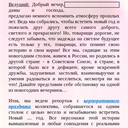
Ведущий:
Добрый вечер,
дамы и господа,
предлагаю немного вспомнить атмосферу прошлых
лет. Ведь мы собрались, чтобы встетить новый год и
пожелать друг другу всего самого доброго,
светлого и прекрасного! Но, товарищи дорогие, не
следует забывать, что надежда на светлое будущее
есть только у тех, товарищи, кто помнит свою
историю и свои корни! Все мы, сидящие за этим
новогодним столом, живем в России, но родились в
другой стране - в Советском Союзе, в стране, в
которой было все в дефиците, кроме искренней
дружбы, задушевных застолий, взаимовыручки и
умения радоваться и веселиться, несмотря ни на
что! Давайте представим себе обстановку на одной
из новогодних вечеринок…
Итак, мы ведем репортаж с
корпоративного
праздника
коллектива, собравшегося за одним
столом с целью весело и незабываемо встретить
Новый .... год. Все персонажи этой истории
вымышленные и любые совпадения с реальными