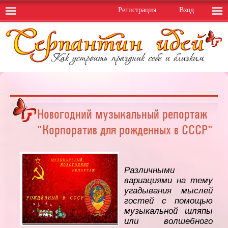
Регистрация
Вход
Новогодний музыкальный репортаж
"Корпоратив для рожденных в СССР"
Различными
вариациями на тему
угадывания мыслей
гостей с помощью
музыкальной шляпы
или волшебного