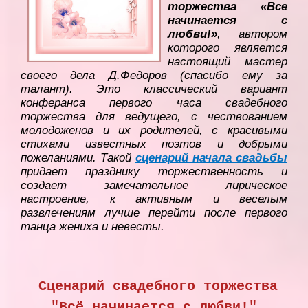
торжества «Все
начинается с
любви!»
, автором
которого является
настоящий мастер
своего дела Д.Федоров (спасибо ему за
талант). Это
классический вариант
конферанса первого часа свадебного
торжества для ведущего, с чествованием
молодоженов и их родителей, с красивыми
стихами известных поэтов и добрыми
пожеланиями. Такой
сценарий начала свадьбы
придает празднику торжественность и
создает замечательное лирическое
настроение, к активным и веселым
развлечениям лучше перейти после первого
танца жениха и невесты.
Сценарий свадебного торжества
"Всё начинается с любви!"