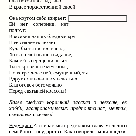
Она покоится стыдливо
В красе торжественной своей;
Она кругом себя взирает:
Ей нет соперниц, нет
подруг;
Красавиц наших бледный круг
В ее сиянье исчезает.
Куда бы ты ни поспешал,
Хоть на любовное свиданье,
Какое б в сердце ни питал
Ты сокровенное мечтанье, —
Но встретясь с ней, смущенный, ты
Вдруг остановишься невольно,
Благоговея богомольно
Перед святыней красоты!
Далее следует короткий рассказ о невесте, ее
хобби, гастрономических предпочтениях, мечтах,
связанных с семьей.
Ведущий
:
А сейчас мы представим главу молодого
семейного государства. Как говорили наши предки: