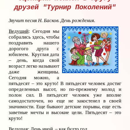
друзей "Турнир Поколений"
Звучит песня Н. Басков. День рождения.
Ведущий
: Сегодня мы
собрались здесь, чтобы
поздравить нашего
дорогого друга с
юбилеем. Круглая дата
– день, когда свой
возраст легко называют
даже женщины.
Сегодня можно, а
пятьдесят – это круто! В пятьдесят человек достиг
определенных высот, но по-прежнему молод и
полон сил. В пятьдесят человек уже вполне
самодостаточен, но еще не закостенел в своей
значимости. Еще бывают детские порывы, еще есть
заветные мечты и высокие цели. Пятьдесят – это
круто!
Ведущая:
День иной, – как будто год,