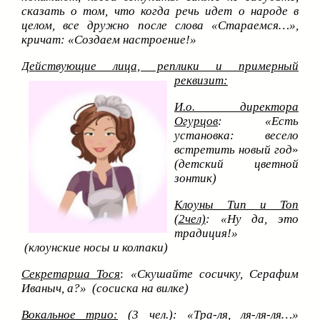
сказать о том, что когда речь идет о народе в
целом, все дружно после слова «Стараемся…»,
кричат: «Создаем настроение!»
Действующие лица, реплики и примерный
реквизит:
И.о. директора
Огурцов
: «Есть
установка: весело
встретить новый год
»
(детский цветной
зонтик)
Клоуны Тип и Топ
(2чел)
: «Ну да, это
традиция!»
(клоунские носы и колпаки)
Секретарша Тося
:
«Скушайте сосичку, Серафим
Иваныч, а?»
(сосиска на вилке)
Вокальное трио:
(3 чел.):
«Тра-ля, ля-ля-ля…»