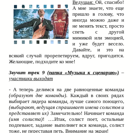
Ведущая:
Ой, спасибо!
А мне знаете, что еще
пришло в голову, что
иногда можно даже и
не менять текст, просто
спеть с другой
мимикой или эмоцией,
и уже будет весело.
Давайте, и это на
всякий случай прорепетируем, вдруг, пригодится.
Желающие, подходите ко мне!
Звучит трек 9
(папка «Музыка к сценарию»)
–
участники выходят
- А теперь делимся на две равноценные команды
(образуют две команды).
Каждый в своих рядах
выбирает лидера команды
,
лучше самого поющего,
(выбирают, ведущая спрашивает имена солистов и
представляет их)
Замечательно! Начинает команда
(имя солиста)
! ….Итак, солист поет, остальные
подпевают, задание выполняет вся команда, солист
тоже, не переставая петь. Внимание на экран!