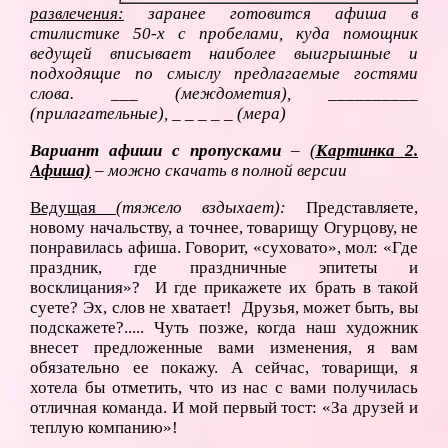
развлечения:
заранее готовится афиша в
стилистике 50-х с пробелами, куда помощник
ведущей вписывает наиболее выигрышные и
подходящие по смыслу предлагаемые гостями
слова. ___ (междометия), __________
(прилагательные), _ _ _ _ _ (мера)
Вариант афиши с пропусками
–
(
Картинка 2.
Афиша)
– можно скачать в полной версии
Ведущая
(тяжело вздыхает):
Представляете,
новому начальству, а точнее, товарищу Огурцову, не
понравилась афиша. Говорит, «суховато», мол: «Где
праздник, где праздничные эпитеты и
восклицания»? И где прикажете их брать в такой
суете? Эх, слов не хватает! Друзья, может быть, вы
подскажете?..... Чуть позже, когда наш художник
внесет предложенные вами изменения, я вам
обязательно ее покажу. А сейчас, товарищи, я
хотела бы отметить, что из нас с вами получилась
отличная команда. И мой первый тост: «За друзей и
теплую компанию»!