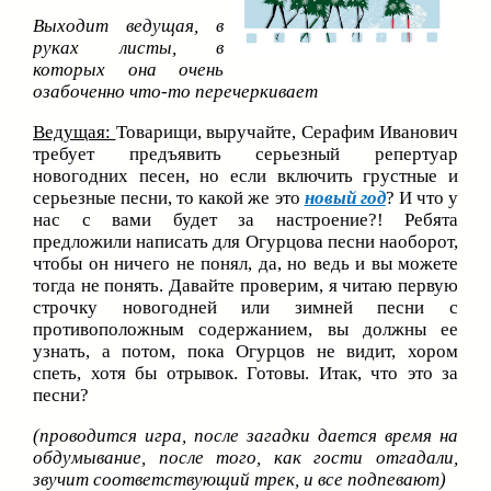
Выходит ведущая, в
руках листы, в
которых она очень
озабоченно что-то перечеркивает
Ведущая:
Товарищи, выручайте, Серафим Иванович
требует предъявить серьезный репертуар
новогодних песен, но если включить грустные и
серьезные песни, то какой же это
новый год
? И что у
нас с вами будет за настроение?! Ребята
предложили написать для Огурцова песни наоборот,
чтобы он ничего не понял, да, но ведь и вы можете
тогда не понять. Давайте проверим, я читаю первую
строчку новогодней или зимней песни с
противоположным содержанием, вы должны ее
узнать, а потом, пока Огурцов не видит, хором
спеть, хотя бы отрывок. Готовы. Итак, что это за
песни?
(проводится игра, после загадки дается время на
обдумывание, после того, как гости отгадали,
звучит соответствующий трек, и все подпевают)