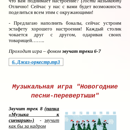
что вам поднимает настроение?
(гости называют)
Отлично! Сейчас у нас с вами будет возможность
поделиться всем этим с окружающими!
- Предлагаю наполнить бокалы, сейчас устроим
эстафету хорошего настроения! Каждый столик
чокается друг с другом, одаривая своих
товарищей……..
Проходит игра – фоном
звучат треки 6-7
6. Джаз-оркестр.mp3
Музыкальная игра "Новогодние
песни-перевертыши"
Звучит трек 8
(папка
«Музыка к
сценарию»)
-
звучит
как бы за кадром