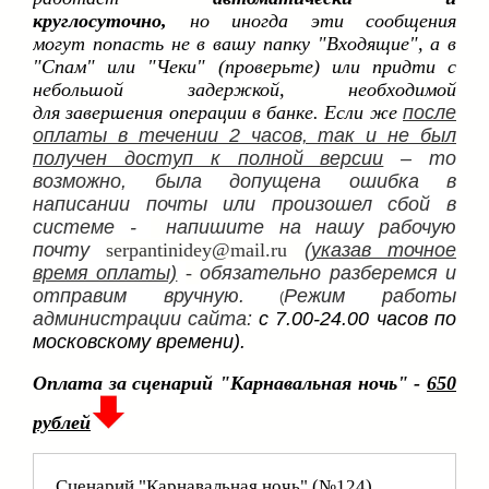
круглосуточно,
но иногда эти сообщения
могут попасть не в вашу папку "Входящие", а в
"Спам" или "Чеки" (проверьте) или придти с
небольшой задержкой, необходимой
для завершения операции в банке. Если же
после
оплаты в течении 2 часов, так и не был
получен доступ к полной версии
– то
возможно, была допущена ошибка в
написании почты или произошел сбой в
системе -
напишите на нашу рабочую
почту
serpantinidey@mail.ru
(указав точное
время оплаты)
-
обязательно разберемся и
отправим вручную.
Режим работы
(
администрации сайта:
с 7.00-24.00 часов по
московскому времени).
Оплата за сценарий "Карнавальная ночь" -
650
рублей
Сценарий "Карнавальная ночь" (№124)