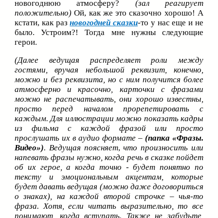
новогоднюю атмосферу?
(зал реагирует
положительно)
Ой, как же это сказочно хорошо! А
кстати, как раз
новогодней сказки
-то у нас еще и не
было. Устроим?! Тогда мне нужны следующие
герои.
(Далее ведущая распределяет роли между
гостями, вручая небольшой реквизит, конечно,
можно и без реквизита, но с ним получится более
атмосферно и красочно, карточки с фразами
можно не распечатывать, они хорошо известны,
просто перед началом прорепетировать с
каждым. Для иллюстрации можно показать кадры
из фильма с каждой фразой или просто
прослушать их в аудио формате –
(папка «Фразы.
Видео»)
. Ведущая поясняет
,
что произносить или
напевать фразы нужно, когда речь в сказке пойдет
об их герое, а когда точно - будет понятно по
тексту и эмоциональным акцентам, которые
будет давать ведущая (можно даже договориться
о знаках), на каждой второй строчке – чья-то
фраза. Хотя, если читать выразительно, то все
понимают, когда вступать. Также не забудьте,