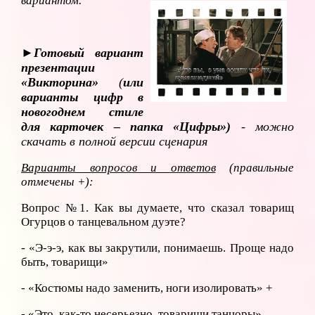
вариантом.
►Готовый вариант
презентации
«Викторина»
(
или
варианты цифр в
новогоднем стиле
для карточек – папка «Цифры»)
- можно
скачать в полной версии сценария
Варианты вопросов и ответов
(правильные
отмечены +):
Вопрос №1. Как вы думаете, что сказал товарищ
Огурцов о танцевальном дуэте?
- «Э-э-э, как вы закрутили, понимаешь. Проще надо
быть, товарищи»
- «Костюмы надо заменить, ноги изолировать» +
- «Это, как-то несерьезно, товарищи танцоры».