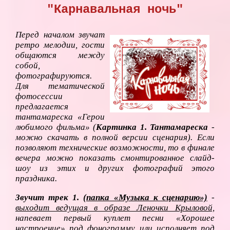
"Карнавальная ночь"
Перед началом звучат
ретро мелодии, гости
общаются между
собой,
фотографируются.
Для тематической
фотосессии
предлагается
тантамареска «Герои
любимого фильма» (
Картинка 1. Тантамареска
-
можно скачать в полной версии сценария). Если
позволяют технические возможности, то в финале
вечера можно показать смонтированное слайд-
шоу из этих и других фотографий этого
праздника.
Звучит трек 1.
(папка «Музыка к сценарию»)
-
выходит ведущая в образе Леночки Крыловой,
напевает первый куплет песни «Хорошее
настроение» под фонограмму или исполняет под