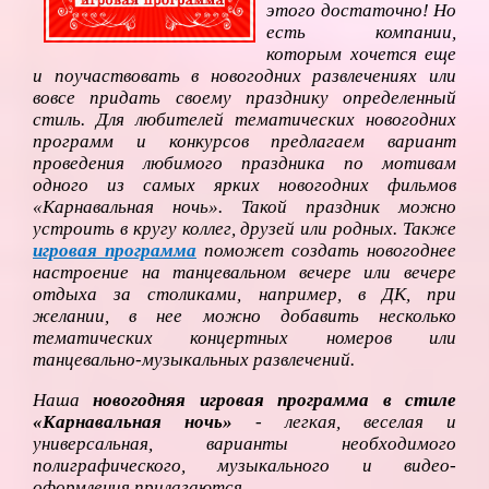
этого достаточно! Но
есть компании,
которым хочется еще
и поучаствовать в новогодних развлечениях или
вовсе придать своему празднику определенный
стиль. Для любителей тематических новогодних
программ и конкурсов предлагаем вариант
проведения любимого праздника по мотивам
одного из самых ярких новогодних фильмов
«Карнавальная ночь». Такой праздник можно
устроить в кругу коллег, друзей или родных. Также
игровая программа
поможет создать новогоднее
настроение на танцевальном вечере или вечере
отдыха за столиками, например, в ДК, при
желании, в нее можно добавить несколько
тематических концертных номеров или
танцевально-музыкальных развлечений.
Наша
новогодняя игровая программа в стиле
«Карнавальная ночь»
- легкая, веселая и
универсальная, варианты необходимого
полиграфического, музыкального и видео-
оформления прилагаются.