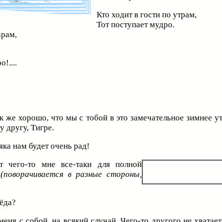
Кто ходит в гости по утрам,
Тот поступает мудро.
арам,
!....
к же хорошо, что мы с тобой в это замечательное зимнее у
у другу, Тигре.
яка нам будет очень рад!
 чего-то мне все-таки для полной
.
(поворачивается в разные стороны,
ёда?
меня с собой, на всякий случай. Чего-то другого не хватает