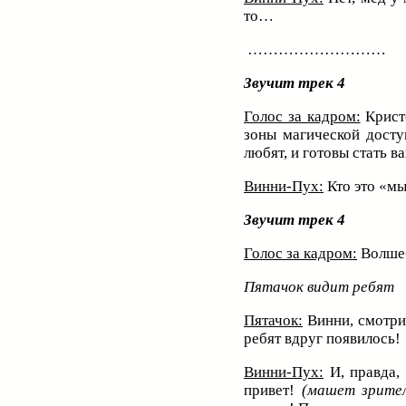
то…
………………………
Звучит трек 4
Голос за кадром:
Кристо
зоны магической досту
любят, и готовы ста
Винни-Пух:
Кто это «м
Звучит трек 4
Голос за кадром:
Волше
Пятачок видит ребят
Пятачок:
Винни, смотри,
ребят вдруг появилось!
Винни-Пух:
И, правда, 
привет!
(машет зрител