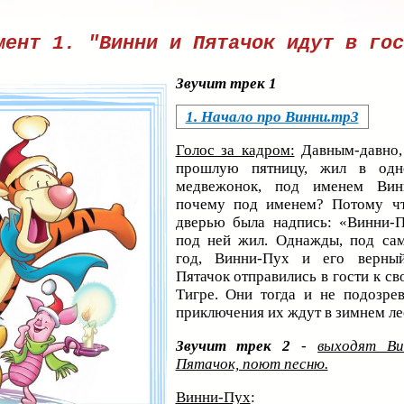
мент 1. "Винни и Пятачок идут в гос
Звучит трек 1
1. Начало про Винни.mp3
Голос за кадром:
Давным-давно,
прошлую пятницу, жил в одн
медвежонок, под именем Вин
почему под именем? Потому чт
дверью была надпись: «Винни-
под ней жил. Однажды, под са
год, Винни-Пух и его верны
Пятачок отправились в гости к с
Тигре. Они тогда и не подозрев
приключения их ждут в зимнем ле
Звучит трек 2
-
выходят Ви
Пятачок, поют песню.
Винни-Пух
: