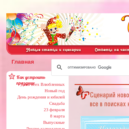
Новые статьи и сценарии
Ответы на част
Главная
Как устроить
праздник
День всех Влюбленных
Новый год
Сценарий ново
День рождения и юбилей
все в поисках
Свадьба
23 февраля
8 марта
Выпускные
Другие календарные