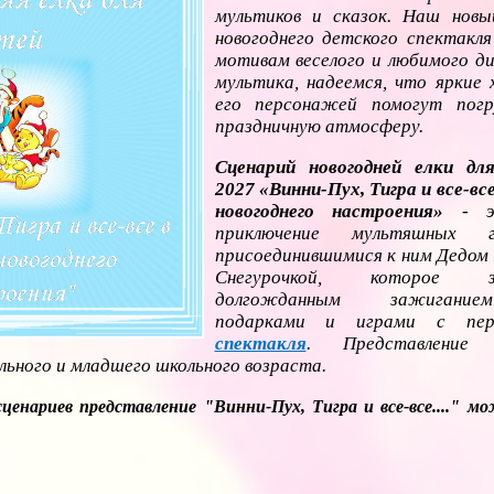
мультиков и сказок. Наш новы
новогоднего детского спектакля
мотивам веселого и любимого ди
мультика, надеемся, что яркие
его персонажей помогут погр
праздничную атмосферу.
Сценарий новогодней елки дл
2027 «Винни-Пух, Тигра и все-вс
новогоднего настроения»
- эт
приключение мультяшных 
присоединившимися к ним Дедом
Снегурочкой, которое за
долгожданным зажигание
подарками и играми с пер
спектакля
. Представление 
ьного и младшего школьного возраста.
ценариев представление "Винни-Пух, Тигра и все-все...." 