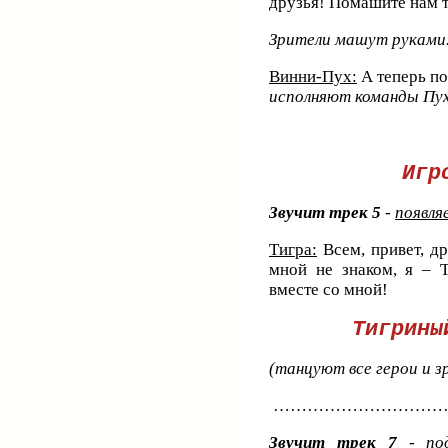
друзья! Помашите нам 
Зрители машут руками
Винни-Пух:
А теперь по
исполняют команды Пу
Игр
Звучит трек 5
-
появля
Тигра:
Всем, привет, др
мной не знаком, я – Т
вместе со мной!
Тигрины
(танцуют все герои и
…………………………
Звучит трек 7
-
по