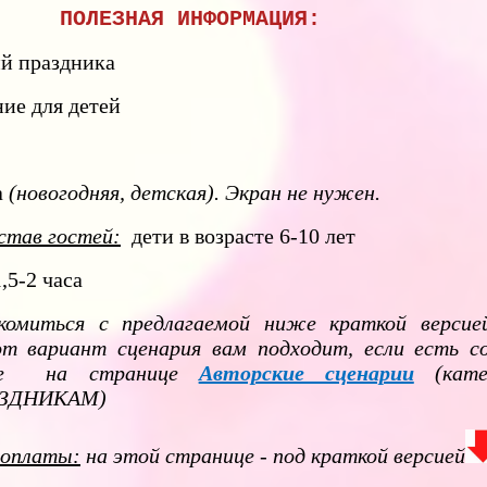
ПОЛЕЗНАЯ ИНФОРМАЦИЯ:
й праздника
ие для детей
а
(новогодняя, детская)
.
Экран не нужен.
став гостей:
дети в возрасте 6-10 лет
,5-2 часа
омиться с предлагаемой ниже краткой версие
от вариант сценария вам подходит, если есть с
гие на странице
Авторские сценарии
(кате
ЗДНИКАМ)
 оплаты:
на этой странице - под краткой версией