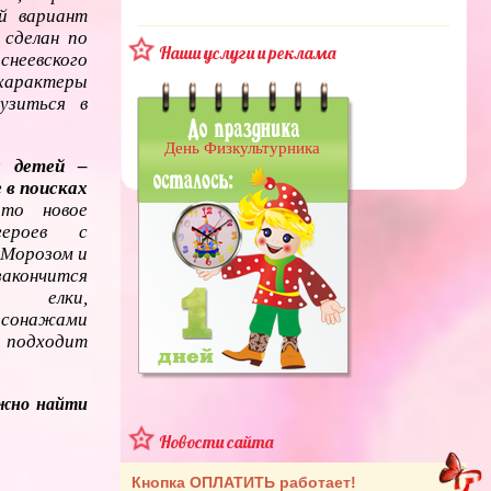
й вариант
 сделан по
Наши услуги и реклама
снеевского
 характеры
узиться в
День Физкультурника
я детей –
е в поисках
о новое
героев с
 Морозом и
кончится
м елки,
сонажами
подходит
можно найти
Новости сайта
Кнопка ОПЛАТИТЬ работает!