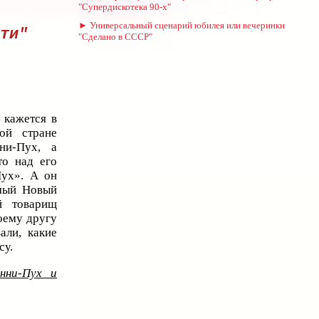
"Супердискотека 90-х"
► Универсальный сценарий юбилея или вечеринки
ти"
"Сделано в СССР"
 кажется в
ой стране
ни-Пух, а
о над его
Пух». А он
мый Новый
й товарищ
воему другу
али, какие
су.
нни-Пух и