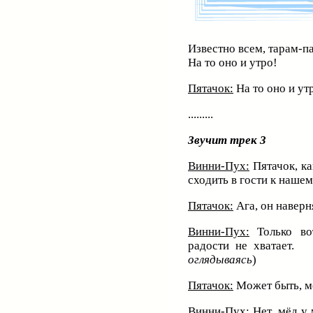
Известно всем, тарам-п
На то оно и утро!
Пятачок:
На то оно и утро
.........
Звучит трек 3
Винни-Пух:
Пятачок, ка
сходить в гости к нашем
Пятачок:
Ага, он наверн
Винни-Пух:
Только вот
радости не хватает
оглядываясь
)
Пятачок:
Может быть, м
Винни-Пух:
Нет, мёд у 