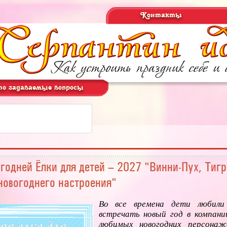
Контакты
о задаваемые вопросы
годней Ёлки для детей – 2027 "Винни-Пух, Тигра
 новогоднего настроения"
Во все времена дети любил
встречать новый год в компани
любимых новогодних персонаже