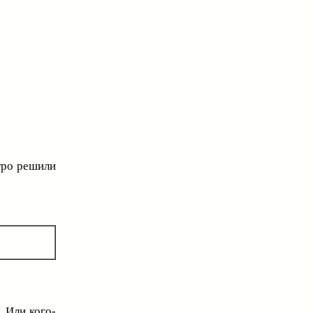
тро решили
. Или кого-