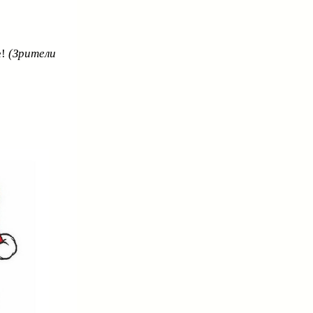
е!
(Зрители