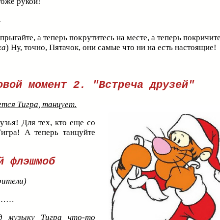
тоже рукой!
.
прыгайте, а теперь покрутитесь на месте, а теперь покричит
ха
) Ну, точно, Пятачок, они самые что ни на есть настоящие!
овой момент 2. "Встреча друзей"
ется Тигра, танцует.
узья! Для тех, кто еще со
игра! А теперь танцуйте
й флэшмоб
 зрители)
……
д музыку Тигра что-то