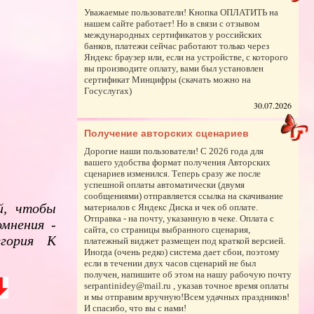
Уважаемые пользователи! Кнопка ОПЛАТИТЬ на
нашем сайте работает! Но в связи с отзывом
международных сертификатов у российских
банков, платежи сейчас работают только через
Яндекс браузер или, если на устройстве, с которого
вы производите оплату, вами был установлен
сертификат Минцифры (скачать можно на
Госуслугах)
30.07.2026
Получение авторских сценариев
Дорогие наши пользователи! С 2026 года для
вашего удобства формат получения Авторских
сценариев изменился. Теперь сразу же после
успешной оплаты автоматически (двумя
сообщениями) отправляется ссылка на скачивание
й, чтобы
материалов с Яндекс Диска и чек об оплате.
Отправка - на почту, указанную в чеке. Оплата с
омнения -
сайта, со страницы выбранного сценария,
гория К
платежный виджет размещен под краткой версией.
Иногда (очень редко) система дает сбои, поэтому
если в течении двух часов сценарий не был
получен, напишите об этом на нашу рабочую почту
serpantinidey@mail.ru , указав точное время оплаты
и мы отправим вручную!Всем удачных праздников!
И спасибо, что вы с нами!