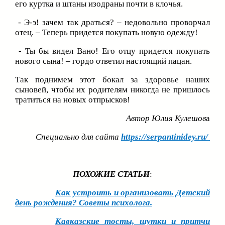
его куртка и штаны изодраны почти в клочья.
- Э-э! зачем так драться? – недовольно проворчал
отец. – Теперь придется покупать новую одежду!
- Ты бы видел Вано! Его отцу придется покупать
нового сына! – гордо ответил настоящий пацан.
Так поднимем этот бокал за здоровье наших
сыновей, чтобы их родителям никогда не пришлось
тратиться на новых отпрысков!
Автор Юлия Кулешов
а
Специально для сайта
https://serpantinidey.ru/
ПОХОЖИЕ СТАТЬИ
:
Как устроить и организовать Детский
день рождения? Советы психолога.
Кавказские тосты, шутки и притчи