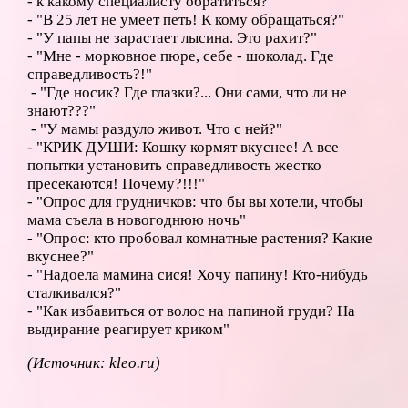
- к какому специалисту обратиться?"
- "В 25 лет не умеет петь! К кому обращаться?"
- "У папы не зарастает лысина. Это рахит?"
- "Мне - морковное пюре, себе - шоколад. Где
справедливость?!"
- "Где носик? Где глазки?... Они сами, что ли не
знают???"
- "У мамы раздуло живот. Что с ней?"
- "КРИК ДУШИ: Кошку кормят вкуснее! А все
попытки установить справедливость жестко
пресекаются! Почему?!!!"
- "Опрос для грудничков: что бы вы хотели, чтобы
мама съела в новогоднюю ночь"
- "Опрос: кто пробовал комнатные растения? Какие
вкуснее?"
- "Надоела мамина сися! Хочу папину! Кто-нибудь
сталкивался?"
- "Как избавиться от волос на папиной груди? На
выдирание реагирует криком"
(Источник: kleo.ru)