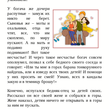
У богача же дочери
распутные – замуж их
никто не берет.
Сыновья же – моты и
охальники, отца не
чтят, все, что им
скоплено, по миру
пускают. А на мать и
подавно руку
поднимают! Вот такое
несчастье! И через такое несчастье богач совсем
ополоумел, позвал к себе бедного своего соседа и
говорит: «Или ты мне в горах барана тонкорунного
найдешь, или я изведу всех твоих детей! И помощи
у них просить не смей! Узнаю, всех в кандалы
закую и в темницу брошу!»
Конечно, испугался бедняк-отец за детей своих.
Рассказал он все своей жене и собрался в горы.
Жене наказал, детям ничего не открывать и в горы
за ним не пускать.