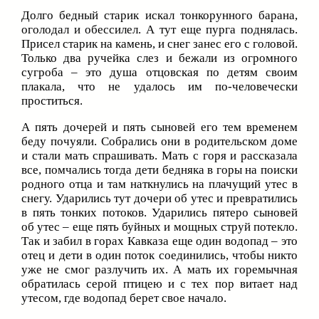
Долго бедный старик искал тонкорунного барана,
оголодал и обессилел. А тут еще пурга поднялась.
Присел старик на камень, и снег занес его с головой.
Только два ручейка слез и бежали из огромного
сугроба – это душа отцовская по детям своим
плакала, что не удалось им по-человечески
проститься.
А пять дочерей и пять сыновей его тем временем
беду почуяли. Собрались они в родительском доме
и стали мать спрашивать. Мать с горя и рассказала
все, помчались тогда дети бедняка в горы на поиски
родного отца и там наткнулись на плачущий утес в
снегу. Ударились тут дочери об утес и превратились
в пять тонких потоков. Ударились пятеро сыновей
об утес – еще пять буйных и мощных струй потекло.
Так и забил в горах Кавказа еще один водопад – это
отец и дети в один поток соединились, чтобы никто
уже не смог разлучить их. А мать их горемычная
обратилась серой птицею и с тех пор витает над
утесом, где водопад берет свое начало.