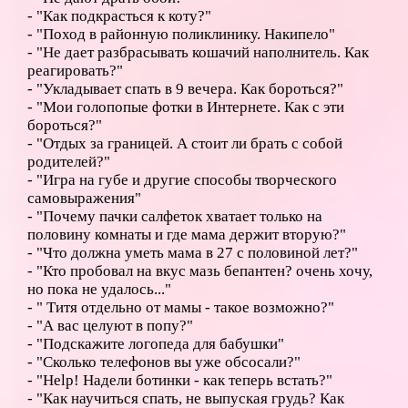
- "Как подкрасться к коту?"
- "Поход в районную поликлинику. Накипело"
- "Не дает разбрасывать кошачий наполнитель. Как
реагировать?"
- "Укладывает спать в 9 вечера. Как бороться?"
- "Мои голопопые фотки в Интернете. Как с эти
бороться?"
- "Отдых за границей. А стоит ли брать с собой
родителей?"
- "Игра на губе и другие способы творческого
самовыражения"
- "Почему пачки салфеток хватает только на
половину комнаты и где мама держит вторую?"
- "Что должна уметь мама в 27 с половиной лет?"
- "Кто пробовал на вкус мазь бепантен? очень хочу,
но пока не удалось..."
- " Титя отдельно от мамы - такое возможно?"
- "А вас целуют в попу?"
- "Подскажите логопеда для бабушки"
- "Сколько телефонов вы уже обсосали?"
- "Help! Надели ботинки - как теперь встать?"
- "Как научиться спать, не выпуская грудь? Как