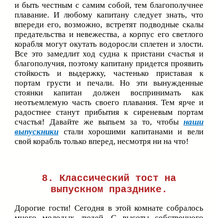
и быть честным с самим собой, тем благополучнее
плавание. И любому капитану следует знать, что
впереди его, возможно, встретят подводные скалы
предательства и невежества, а корпус его светлого
корабля могут окутать водоросли сплетен и злости.
Все это замедлит ход судна к пристани счастья и
благополучия, поэтому капитану придется проявить
стойкость и выдержку, частенько приставая к
портам грусти и печали. Но эти вынужденные
стоянки капитан должен воспринимать как
неотъемлемую часть своего плавания. Тем ярче и
радостнее станут прибытия к сиреневым портам
счастья! Давайте же выпьем за то, чтобы
наши
выпускники
стали хорошими капитанами и вели
свой корабль только вперед, несмотря ни на что!
8. Классический тост на
выпускном празднике.
Дорогие гости! Сегодня в этой комнате собралось
много молодых людей. С высоты собственного