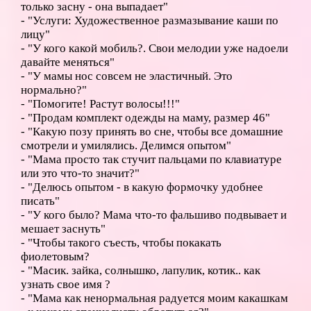
только засну - она выпадает"
- "Услуги: Художественное размазывание каши по
лицу"
- "У кого какой мобиль?. Свои мелодии уже надоели
давайте меняться"
- "У мамы нос совсем не эластичный. Это
нормально?"
- "Помогите! Растут волосы!!!"
- "Продам комплект одежды на маму, размер 46"
- "Какую позу принять во сне, чтобы все домашние
смотрели и умилялись. Делимся опытом"
- "Мама просто так стучит пальцами по клавиатуре
или это что-то значит?"
- "Делюсь опытом - в какую формочку удобнее
писать"
- "У кого было? Мама что-то фальшиво подвывает и
мешает заснуть"
- "Чтобы такого съесть, чтобы покакать
фиолетовым?
- "Масик. зайка, солнышко, лапулик, котик.. как
узнать свое имя ?
- "Мама как ненормальная радуется моим какашкам