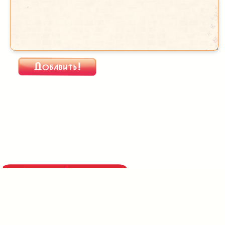
При использовании
материалов активная
прямая индексируемая
ссылка на сайт
https://serpantinidey.ru/
обязательна!
Внимание! © Авторские
сценарии, 2013-2026.