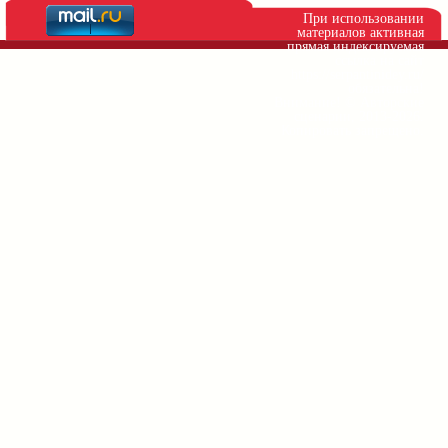
При использовании
материалов активная
прямая индексируемая
ссылка на сайт
https://serpantinidey.ru/
обязательна!
Внимание! © Авторские
сценарии, 2013-2026.
Копировать запрещено.