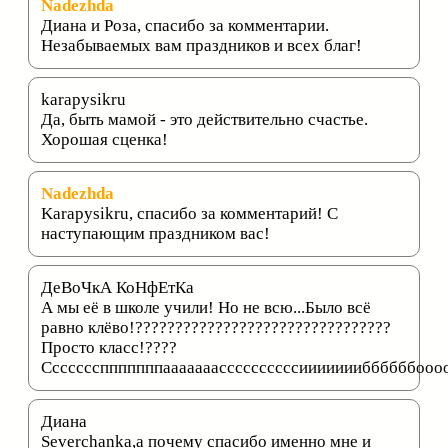
Nadezhda
Диана и Роза, спасибо за комментарии.
Незабываемых вам праздников и всех благ!
karapysikru
Да, быть мамой - это действительно счастье.
Хорошая сценка!
Nadezhda
Karapysikru, спасибо за комментарий! С
наступающим праздником вас!
ДеВоЧкА КоНфЕтКа
А мы её в школе учили! Но не всю...Было всё
равно клёво!????????????????????????????????
Просто класс!????
Ссссссспппппппааааааассссссссссиииииииббббббооо
Диана
Severchanka,a почему спасибо именно мне и