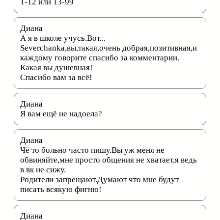
1-12 или 13-99
Диана
А я в школе учусь.Вот...
Severchanka,вы,такая,очень добрая,позитивная,и
каждому говорите спасибо за комментарии.
Какая вы душевная!
Спасибо вам за всё!
Диана
Я вам ещё не надоела?
Диана
Чё то больно часто пишу.Вы уж меня не
обвиняйте,мне просто общения не хватает,я ведь
в вк не сижу.
Родители запрещают.Думают что мне будут
писать всякую фигню!
Диана