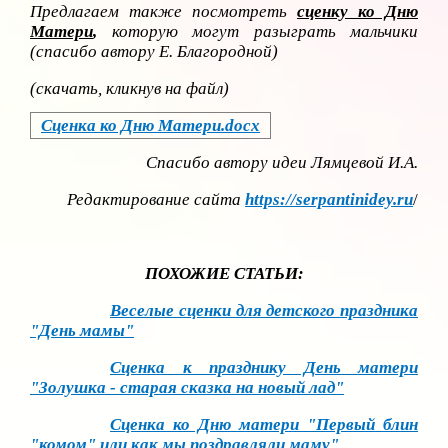
Предлагаем также посмотреть
сценку ко Дню
Матери
,
которую могут разыграть мальчики
(спасибо автору Е. Благородной)
(скачать, кликнув на файл)
Сценка ко Дню Матери.docx
Спасибо автору идеи
Лямцевой И.А.
Редактирование сайта
https://serpantinidey.ru
/
ПОХОЖИЕ СТАТЬИ:
Веселые сценки для детского праздника
"День мамы"
Сценка к празднику День матери
"Золушка - старая сказка на новый лад"
Сценка ко Дню матери "Первый блин
"комом" или как мы поздравляли маму"