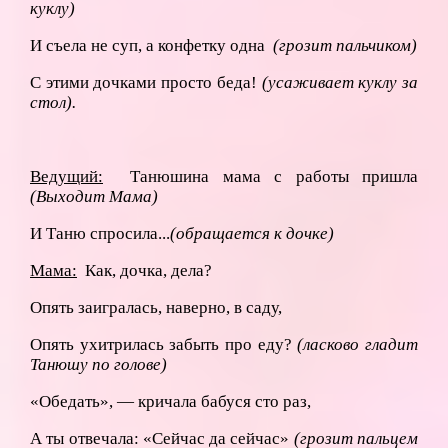
куклу)
И съела не суп, а конфетку одна
(грозит пальчиком)
С этими дочками просто беда!
(усаживает куклу за
стол).
Ведущий:
Танюшина мама с работы пришла
(Выходит Мама)
И Таню спросила...
(обращается к дочке)
Мама:
Как, дочка, дела?
Опять заигралась, наверно, в саду,
Опять ухитрилась забыть про еду?
(ласково гладит
Танюшу по голове)
«Обедать», — кричала бабуся сто раз,
А ты отвечала: «Сейчас да сейчас»
(грозит пальцем