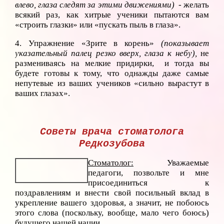
влево, глаза следят за этими движениями)
- желать
всякий раз, как хитрые ученики пытаются вам
«строить глазки» или «пускать пыль в глаза».
4. Упражнение «Зрите в корень»
(показывает
указательный палец резко вверх, глаза к небу),
не
размениваясь на мелкие придирки, и тогда вы
будете готовы к тому, что однажды даже самые
непутевые из ваших учеников «сильно вырастут в
ваших глазах».
Советы врача стоматолога
Редкозубова
Стоматолог:
Уважаемые
педагоги, позвольте и мне
присоединиться к
поздравлениям и внести свой посильный вклад в
укрепление вашего здоровья, а значит, не побоюсь
этого слова (поскольку, вообще, мало чего боюсь)
будущего нашей нации.