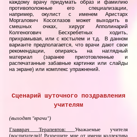
каждому врачу придумать образ и фамилию
противоположные его специализации,
например, окулист с именем Аристарх
Моргалович Косоглазов может выходить в
смешных очках, хирург Апполинарий
Колгеногович Бесхребетных ходить,
прихрамывая, или с костылем и т.д. В данном
варианте предполагается, что врачи дают свои
рекомендации, опираясь на наглядный
материал (заранее приготовленные и
распечатанные забавные картинки или слайды
на экране) или комплекс упражнений.
Сценарий шуточного поздравления
учителям
(выходят "врачи")
Главврач Терапевтов:
Уважаемые учителя
(воспитатели)! Разрешите мне от имени коллектива