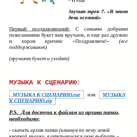
- И еще
Звучит трек 7. «В этот
день осенний»
Первый поздравляющий:
С самыми добрыми
пожеланиями букет вам вручаем, и еще раз дружно
и хором кричим: «Поздравляем!»
(все
поддерживают)
(вручают букет и уходят)
МУЗЫКА К СЦЕНАРИЮ:
МУЗЫКА К СЦЕНАРИЮ.rar
или
МУЗЫКА
К СЦЕНАРИЮ.zip
P
.
S
. Для доступа к файлам из архива папки,
необходимо:
- скачать архив папки
(кликнув по нему левой
кнопкой мышки, в открывшемся окне выбрать –