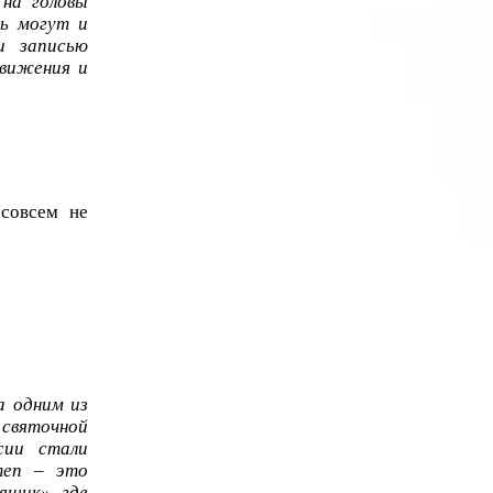
 на головы
ть могут и
и записью
движения и
совсем не
а одним из
святочной
сии стали
теп – это
ящик», где