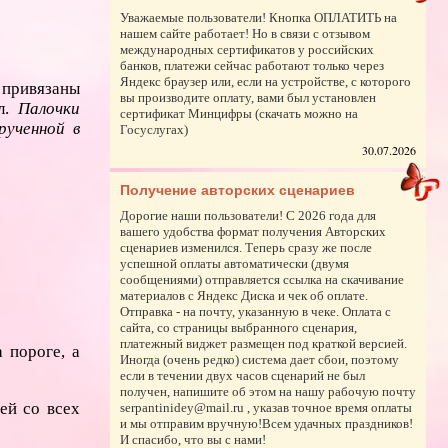
Уважаемые пользователи! Кнопка ОПЛАТИТЬ на
нашем сайте работает! Но в связи с отзывом
международных сертификатов у российских
банков, платежи сейчас работают только через
Яндекс браузер или, если на устройстве, с которого
 привязаны
вы производите оплату, вами был установлен
ел.
Палочки
сертификат Минцифры (скачать можно на
рученной в
Госуслугах)
30.07.2026
Получение авторских сценариев
Дорогие наши пользователи! С 2026 года для
вашего удобства формат получения Авторских
сценариев изменился. Теперь сразу же после
успешной оплаты автоматически (двумя
сообщениями) отправляется ссылка на скачивание
материалов с Яндекс Диска и чек об оплате.
Отправка - на почту, указанную в чеке. Оплата с
сайта, со страницы выбранного сценария,
платежный виджет размещен под краткой версией.
 пороге, а
Иногда (очень редко) система дает сбои, поэтому
если в течении двух часов сценарий не был
получен, напишите об этом на нашу рабочую почту
ей со всех
serpantinidey@mail.ru , указав точное время оплаты
и мы отправим вручную!Всем удачных праздников!
И спасибо, что вы с нами!