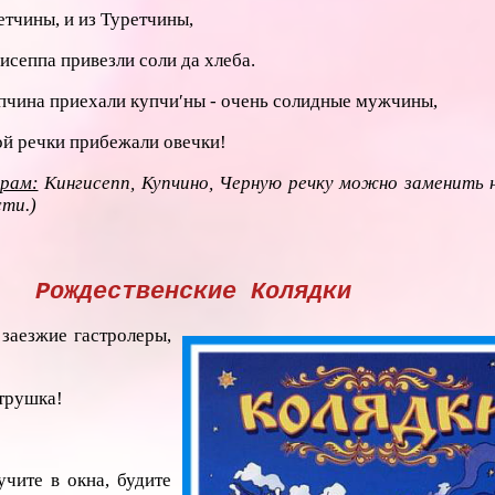
етчины, и из Туретчины,
сеппа привезли соли да хлеба.
′пчина приехали купчи′ны - очень солидные мужчины,
ой речки прибежали овечки!
орам:
Кингисепп, Купчино, Черную речку можно заменить 
ти.)
Рождественские Колядки
заезжие гастролеры,
трушка!
учите в окна, будите