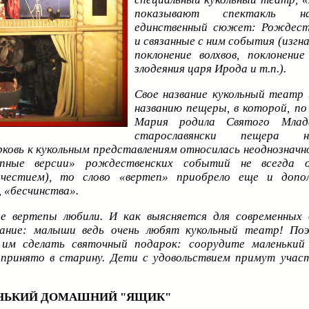
показывают спектакль н
единственный сюжет: Рождест
и связанные с ним события (изгна
поклонение волхвов, поклонение
злодеяния царя Ирода и т.п.).
Свое название кукольный театр 
названию пещеры, в которой, по
Мария родила Святого Млад
старославянски пещера на
рковь к кукольным представлениям относилась неоднозначно
епные версии» рождественских событий не всегда о
очестием), то слово «вертеп» приобрело еще и допол
, «бесчинства».
е вертепы любили. И как выясняется для современных
вание: малыши ведь очень любят кукольный театр! По
 им сделать святочный подарок: соорудите маленький
 принято в старину. Дети с удовольствием примут учас
НЬКИЙ ДОМАШНИЙ "ЯЩИК"