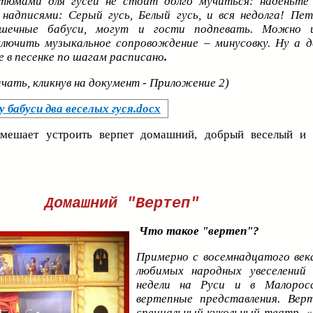
тюмами для гусей не стоит долго мучиться: наденьте
надписями: Серый гусь, Белый гусь, и вся недолга! Пе
рошечные бабуси, могут и гости подпевать. Можно 
ключить музыкальное сопровождение – минусовку. Ну а 
е в песенке по шагам расписано
.
чать, кликнув на документ - Приложение 2)
 бабуси два веселых гуся.docx
ешает устроить верпет домашний, добрый веселый и 
Домашний "Вертеп"
Что такое "вертеп"?
Примерно с восемнадцатого век
любимых народных увеселений 
недели на Руси и в Малорос
вертепные представления. Вер
специальный кукольный театр, «