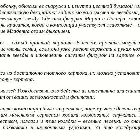
обочку, обклеим ее снаружи и изнутри цветной бумагой (и
ественскую декорацию: задник можно выклеить звездами, 
еемскую звезду. Сделаем фигурки Марии и Иосифа, скло
нь нравится, когда в композиции участвуют животные – ос
шие Младенца своим дыханием.
ия – самый простой вариант. В таком проекте могут 
ие члены семьи, если они уже умеют держать в руках н
ать звезды и наклеивать силуэты фигурок на заранее 
ся из достаточно плотного картона, их можно установит
«полу» вертепа.
ажей Рождественского действа из пластилина или сшить
сит от ваших возможностей и фантазии.
менты композиции были закреплены, потому что сделать ве
ким маленьким вертепом ходили колядовать: стучались 
еством, плясали и пели колядки – веселые песенки со сла
, похвалами и шуточными угрозами. За это колядующ