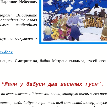
 Царствие Небесное,
торам:
Выбирайте
распределяйте слова
слым необходимо
кнув на документ -
ды.docx
онец-то. Смотрите-ка, бабка Матрена выплыла, гусей сво
 "Жили у бабуси два веселых гуся".
вка всем известной детской песни, которую очень легко ра
ается, когда бабусю играет самый маленький актер, а гусе