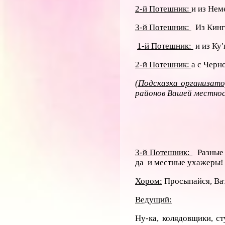
2-й Потешник:
и из Нем
3-й Потешник:
Из Кинги
1-й Потешник:
и из Ку
2-й Потешник:
а с Черн
(Подсказка организат
районов Вашей местнос
3-й Потешник:
Разные 
да и местные ухажеры!
Хором:
Просыпайся, Ва
Ведущий:
Ну-ка, колядовщики, ст