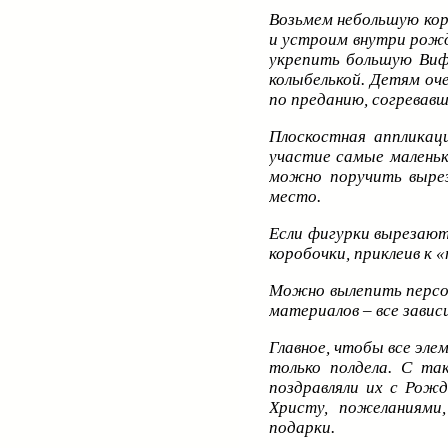
Возьмем небольшую кор
и устроим внутри рожд
укрепить большую Вифл
колыбелькой. Детям оче
по преданию, согревав
Плоскостная аппликац
участие самые маленьк
можно поручить вырез
место.
Если фигурки вырезают
коробочки, приклеив к 
Можно вылепить персон
материалов – все зави
Главное, чтобы все эле
только полдела. С та
поздравляли их с Рожд
Христу, пожеланиями
подарки.