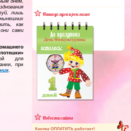
ным днем,
зднования
луй, лишь
Наши услуги и реклама
нынешних
ить, как
 они сами
День Физкультурника
омашнего
 потешки»
вой для
ании, при
ния
.
Новости сайта
Кнопка ОПЛАТИТЬ работает!