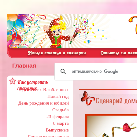
Новые статьи и сценарии
Ответы на част
Главная
Как устроить
праздник
День всех Влюбленных
Новый год
Сценарий дом
День рождения и юбилей
Свадьба
23 февраля
8 марта
Выпускные
Другие календарные