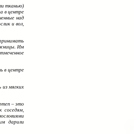
ли тканью)
а в центре
ненные над
лик и вол,
принимать
ожницы. Им
отмеченное
ь в центре
 из мягких
ртеп – это
к соседям,
вословиями
им дарили