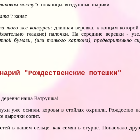
алиновом мосту"
:
ножницы. воздушные шарики
ната":
канат
та того же конкурса:
длинная веревка, к концам которой
язательно гладкие) палочки. На середине веревки - уз
ной бумаги, (или тонкого картона), предварительно ск
нарий "Рождественские потешки"
я деревня наша Ватрушка!
тухи уже осипли, коровы в стойлах охрипли, Рождество на
се дырочки сопит.
стей в нашем сельце, как семян в огурце. Понаехало друз