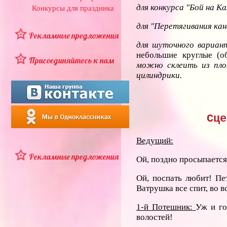
для конкурса "Бой на К
Конкурсы для праздника
для "Перетягивания ка
Рекламные предложения
для шуточного вариан
небольшие круглые (об
Присоединяйтесь к нам
можно склеить из плот
цилиндрики.
Сце
Ведущий:
Рекламные предложения
Ой, поздно просыпаетс
Ой, поспать любит! Пе
Ватрушка все спит, во в
1-й Потешник:
Уж и го
волостей!