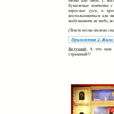
тети или дяди. С кос
бумажные ленточки с 
взрослые гуси, и к
воспользоваться или в
выдумывать не надо, вс
(Текст песни можно ска
Приложение 2. Жили у
Ведущий:
А что нам м
страшный?!