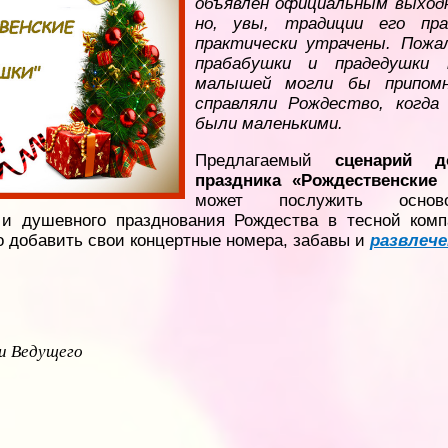
объявлен официальным выход
но, увы, традиции его пра
практически утрачены. Пожа
прабабушки и прадедушки 
малышей могли бы припомн
справляли Рождество, когда
были маленькими.
Предлагаемый
сценарий д
праздника «Рождественские
может послужить осно
 и душевного празднования Рождества в тесной комп
о добавить свои концертные номера, забавы и
развлече
и Ведущего