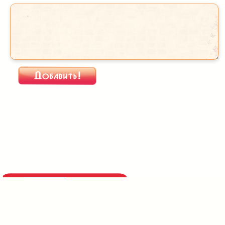
При использовании
материалов активная
прямая индексируемая
ссылка на сайт
https://serpantinidey.ru/
обязательна!