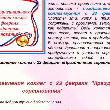
жить новыми приятными хло
готовиться к
поздравлен
коллег-мужчин с 23 фев
хлопоты эти, хотя и прия
сопряжены с проблемой выбо
как подарить? Ведь хочетс
это легко, весело и оригина
новому, не так, как в предыд
В помощь организаторам пр
идею поздравления в спортивн
придуманную и успешно опр
сотрудниками одной из
авление коллег с 23 февраля «Праздничные соревно
равления коллег с 23 февраля "Празд
соревнования"
ы бодрой трусцой вбегают в зал.