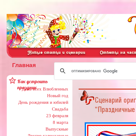
Новые статьи и сценарии
Ответы на част
Главная
Как устроить
праздник
День всех Влюбленных
Новый год
Сценарий ориг
День рождения и юбилей
"Праздничные
Свадьба
23 февраля
8 марта
Выпускные
Другие календарные