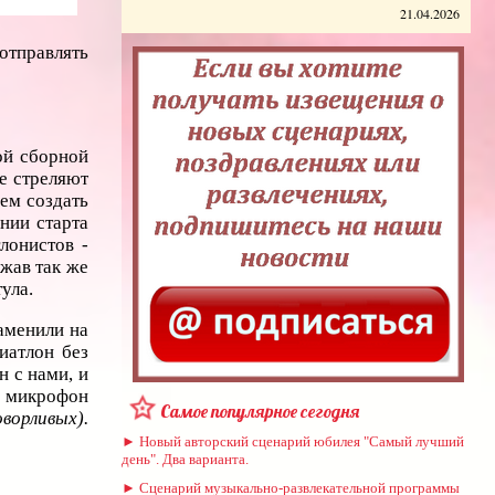
21.04.2026
отправлять
ой сборной
е стреляют
ем создать
нии старта
лонистов -
ежав так же
ула.
аменили на
иатлон без
н с нами, и
ю микрофон
Самое популярное сегодня
ворливых).
► Новый авторский сценарий юбилея "Самый лучший
день". Два варианта.
► Сценарий музыкально-развлекательной программы