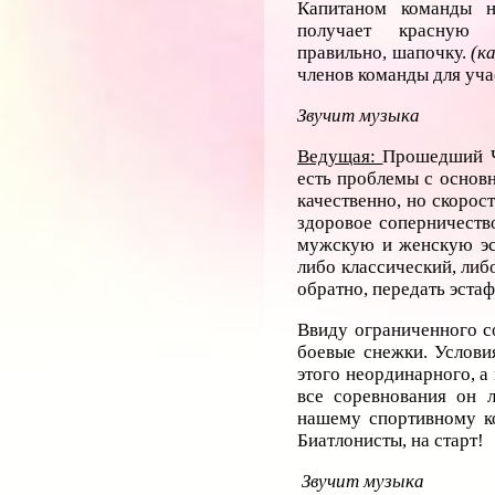
Капитаном команды н
получает красную 
правильно, шапочку.
(к
членов команды для уча
Звучит музыка
Ведущая:
Прошедший Ч
есть проблемы с основн
качественно, но скоро
здоровое соперничество
мужскую и женскую эст
либо классический, либ
обратно, передать эста
Ввиду ограниченного с
боевые снежки. Услови
этого неординарного, а 
все соревнования он 
нашему спортивному
Биатлонисты, на старт!
Звучит музыка