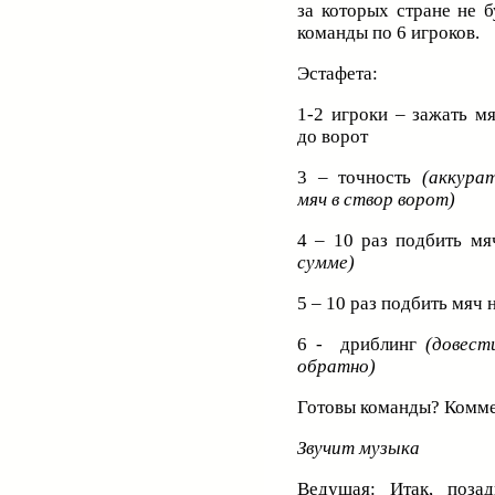
за которых стране не 
команды по 6 игроков.
Эстафета:
1-2 игроки – зажать м
до ворот
3 – точность
(аккура
мяч в створ ворот)
4 – 10 раз подбить м
сумме)
5 – 10 раз подбить мяч 
6 - дриблинг
(довест
обратно)
Готовы команды? Комм
Звучит музыка
Ведущая:
Итак, поза