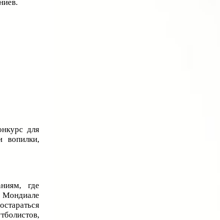
ниев.
онкурс для
и вопилки,
ниям, где
м Мондиале
постараться
тболистов,