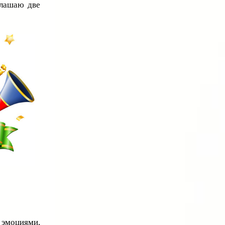
глашаю две
эмоциями,