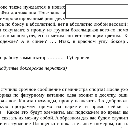
бокс также нуждается в новых
зойти достижения Поветкина и
 импровизированный ринг двух
а по боксу в абсолютной, нет в абсолютно любой весовой 
 секундант, я прошу из группы болельщиков кого-то по
 в красном углу, его отметим соответствующим цветом. Кт
 одежде? А в синей? …. Итак, в красном углу бокс
вою работу комментатор ………. Губерниев!
надувные боксерские перчатки)
ступило срочное сообщение от министра спорта! После ухо
рная по фигурному катанию едва входит в десятку, ош
ражают. Капитан команды, прошу назначить 3-х добровол
откую программу прямо на паркете и прямо сейчас 
в. Какие это будут элементы, мы подскажем во время вы
 связать их между собой. А образцом для вас будем служить
ое выступление Плющенко с показательным номером, где н