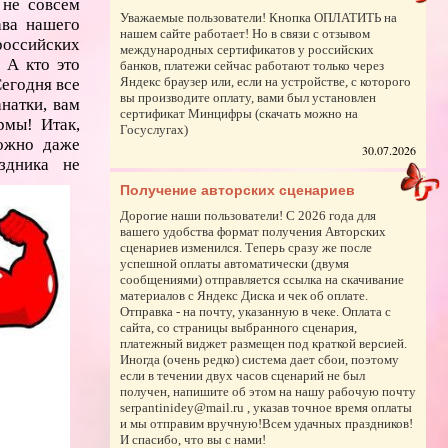
 не совсем
Уважаемые пользователи! Кнопка ОПЛАТИТЬ на
ава нашего
нашем сайте работает! Но в связи с отзывом
российских
международных сертификатов у российских
 А кто это
банков, платежи сейчас работают только через
Яндекс браузер или, если на устройстве, с которого
егодня все
вы производите оплату, вами был установлен
натки, вам
сертификат Минцифры (скачать можно на
рмы! Итак,
Госуслугах)
жно даже
30.07.2026
здника не
Получение авторских сценариев
Дорогие наши пользователи! С 2026 года для
вашего удобства формат получения Авторских
сценариев изменился. Теперь сразу же после
успешной оплаты автоматически (двумя
сообщениями) отправляется ссылка на скачивание
материалов с Яндекс Диска и чек об оплате.
Отправка - на почту, указанную в чеке. Оплата с
сайта, со страницы выбранного сценария,
платежный виджет размещен под краткой версией.
Иногда (очень редко) система дает сбои, поэтому
если в течении двух часов сценарий не был
получен, напишите об этом на нашу рабочую почту
serpantinidey@mail.ru , указав точное время оплаты
и мы отправим вручную!Всем удачных праздников!
И спасибо, что вы с нами!