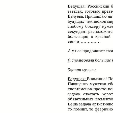
Ведущая:
Российский 
звездах, готовых прев
Валуева. Приглашаю на
будущих чемпионов мир
Любому боксеру нужен
секундант расположится
болельщиц в красной
синем……………
А у нас продолжает с
(использовали большие 
Звучит музыка
Ведущая:
Внимание! По
Плющенко мужская сбо
спортсменов просто по
задача откатать кор
обязательных элементо
Ваша задача артистично
то помнит, то фееричн