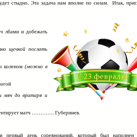
будет стыдно. Эта задача нам вполне по силам. Итак, при
яч лбами и добежать
тно щечкой послать
яч коленом
(можно в
ногой
и мяч до вратаря и
ентирует матч …………. Губерниев.
ди первый день соревнований, который был наполнен 