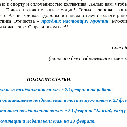
ю к спорту и сплоченностью коллектива. Желаю вам, чтобы
. Только положительные эмоции! Только здоровая кон
ей! А еще крепкое здоровье и надежно плечо коллеги рядо
тника Отечества –
праздник настоящих мужчин
. Мужчи
 коллективе. С праздником вас!!!!
Спасиб
(написано для поздравления в своем 
ПОХОЖИЕ СТАТЬИ:
льного поздравления коллег с 23 февраля на работе.
и оригинальные поздравления и тосты мужчинам к 23 фе
точного поздравления коллег с 23 февраля "Банзай, самур
минации и медали коллегам на 23 февраля.