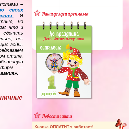
потами –
ию своих
Наши услуги и реклама
раля.
И
тные, но
ра: что и
я сделать
льно, по-
День Физкультурника
ущие годы.
едлагаем
ом стиле,
обованную
 фирм –
вания».
ничные
Новости сайта
Кнопка ОПЛАТИТЬ работает!