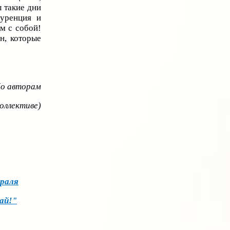
 такие дни
куренция и
м с собой!
н, которые
о авторам
коллективе)
враля
ай!"