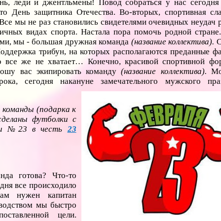
 леди и джентльмены! Повод собраться у нас сегодня
то День защитника Отечества. Во-вторых, спортивная сл
 Все мы не раз становились свидетелями очевидных неудач 
ичных видах спорта. Настала пора помочь родной стране.
вами, мы - большая дружная команда
(название коллектива).
С
Поддержка трибун, на которых располагаются преданные фа
о все же не хватает… Конечно, красивой спортивной фо
рошу вас экипировать команду
(название коллектива).
Мо
рока, сегодня накануне замечательного мужского пра
 команды (подарка к
 сделаны футболки с
 и №23 в честь
23
нда готова? Что-то
дня все происходило
нам нужен капитан
оводством мы быстро
оставленной цели.