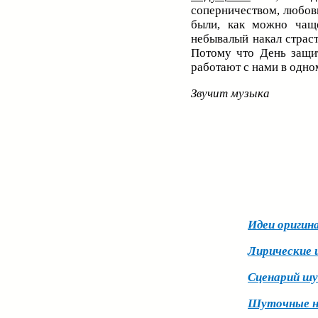
соперничеством, любовь
были, как можно чаще
небывалый накал страст
Потому что День защи
работают с нами в одном
Звучит музыка
Идеи оригина
Лирические 
Сценарий шу
Шуточные но