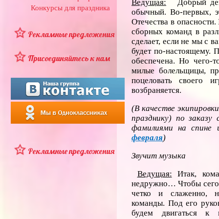
Ведущая:
Добрый день,
Конкурсы для праздника
обычный. Во-первых, э
Отечества в опасности.
сборных команд в разл
Рекламные предложения
сделает, если не мы с 
будет по-настоящему. 
Присоединяйтесь к нам
обеспечена. Но чего-т
милые болельщицы, п
поцеловать своего иг
возбраняется.
(В качестве экипировки
празднику) по заказу
фамилиями на спине
февраля
)
Рекламные предложения
Звучит музыка
Ведущая:
Итак, кома
недружно… Чтобы сего
четко и слаженно, 
команды. Под его рук
будем двигаться к п