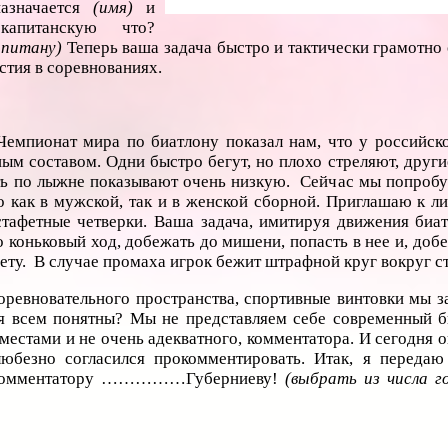
азначается
(имя)
и
капитанскую что?
апитану)
Теперь ваша задача быстро и тактически грамотно 
стия в соревнованиях.
емпионат мира по биатлону показал нам, что у российск
ым составом. Одни быстро бегут, но плохо стреляют, други
сть по лыжне показывают очень низкую. Сейчас мы попробу
 как в мужской, так и в женской сборной. Приглашаю к ли
афетные четверки. Ваша задача, имитируя движения биат
о коньковый ход, добежать до мишени, попасть в нее и, доб
фету. В случае промаха игрок бежит штрафной круг вокруг ст
оревновательного пространства, спортивные винтовки мы з
я всем понятны? Мы не представляем себе современный б
местами и не очень адекватного, комментатора. И сегодня о
любезно согласился прокомментировать. Итак, я переда
 комментатору ……………Губерниеву!
(выбрать из числа го