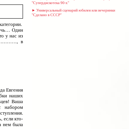
"Супердискотека 90-х"
► Универсальный сценарий юбилея или вечеринки
"Сделано в СССР"
категории.
мочь… Один
о у нас из
ер…………, в
да Евгения
ибки наших
ьцев! Ваша
с набором
ступления.
, если кто-
а нем была