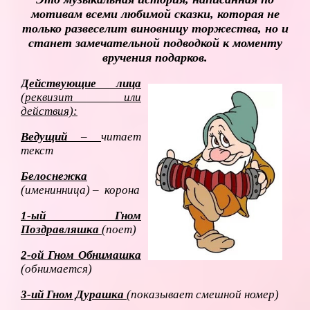
мотивам всеми любимой сказки, которая не
только развеселит виновницу торжества, но и
станет замечательной подводкой к моменту
вручения подарков.
Действующие лица
(реквизит или
действия):
Ведущий
–
читает
текст
Белоснежка
(именинница) – корона
1-ый Гном
Поздравляшка
(поет)
2-ой Гном Обнимашка
(обнимается)
3-ий Гном Дурашка
(показывает смешной номер)