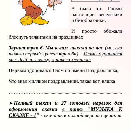
А были эти Гномы
настоящие весельчаки
и безобразники,
И просто обожали
блеснуть талантами на праздниках.
Звучит трек 6. Мы к вам заехали на час
(можно
только первый куплет
трек 6а
) –
Гномы дурачатся
каждый по-своему, зрители хлопают
Первым здоровался Гном по имени Поздравляшка,
Что знал миллион поздравлений, такая вот, няшка!
…………………..........................................................................
Полный текст и 27 готовых нарезок для
►
оформления сказки
в папке "МУЗЫКА К
СКАЗКЕ - 1
" -
скачать в полной версии сценария