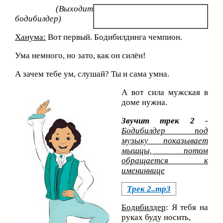
(Выходит
бодибилдер)
Ханума:
Вот первый. Бодибилдинга чемпион.
Ума немного, но зато, как он силён!
А зачем тебе ум, слушай? Ты и сама умна.
А вот сила мужская в
доме нужна.
Звучит трек 2
-
Бодибилдер под
музыку показывает
мышцы, потом
обращается к
имениннице
Трек 2..mp3
Бодибилдер
: Я тебя на
руках буду носить,