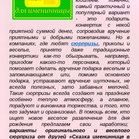
юбилеем. Конечно,
самый практичный и
популярный вариант
- это подарить
конвертик с некой
приятной суммой денег, сопроводив вручение
приятными и добрыми пожеланиями. Но в
компаниях, где любят
сюрпризы
, приколы и
веселье, принято даже традиционные
конвертики как-то обыгрывать, например,
приходом какого-то персонажа, который
помогает сделать вручение подарка веселым и
запоминающимся или, помимо основного
подарка, устраивают вручение шуточных, не
всегда полезных, зато забавных мелочей.
Такие сюрпризы всегда создают на празднике
особенно теплую атмосферу, а главное,
порадуют и виновника торжества, и того, кто
его задумал и организовал. В помощь всем, кто
ищет новое веселое развлечение для дня
рождения предлагаем свои наработки;
варианты оригинального и веселого
сюрприза от друзей «Сказка имениннице в