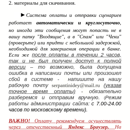
2. материалы для скачивания.
►
Система оплаты и отправки сценариев
работает
автоматически и круглосуточно
,
но
иногда эти сообщения могут попасть не в
вашу папку "Входящие", а в "Спам" или "Чеки"
(проверьте) или придти с небольшой задержкой,
необходимой для завершения операции в банке.
Если же
после оплаты в течении 2 часов,
так и не был получен доступ к полной
версии
– то возможно, была допущена
ошибка в написании почты или произошел
сбой в системе -
напишите на нашу
рабочую почту
serpantinidey@mail.ru
(указав
точное время оплаты)
-
обязательно
разберемся и отправим вручную.
Режим
(
работы администрации сайта:
с 7.00-24.00
часов по московскому времени).
ВАЖНО!
Оплату рекомендуем осуществлять
через отечественный
Яндекс Браузер.
На