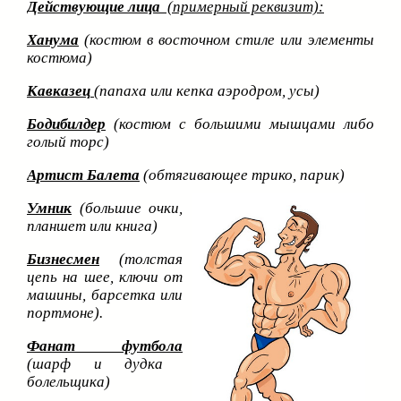
Действующие лица
(примерный реквизит):
Ханума
(костюм в восточном стиле или элементы
костюма)
Кавказец
(папаха или кепка аэродром, усы)
Бодибилдер
(костюм с большими мышцами либо
голый торс)
Артист Балета
(обтягивающее трико, парик)
Умник
(большие очки,
планшет или книга)
Бизнесмен
(толстая
цепь на шее, ключи от
машины, барсетка или
портмоне).
Фанат футбола
(шарф и дудка
болельщика)