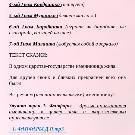
4-ый Гном Кондрашка
(танцует)
5-ый Гном Мурашка
(делает массаж)
6-ой Гном Барабашка
(играет на барабане или
сковороде, висящей на шее)
7-ой Гном Милашка
(любуется собой в зеркало)
ТЕКСТ СКАЗКИ:
В одном царстве-государстве именинница жила,
Для друзей своих и близких прекрасней всех она
была!
Встречаем
(или поприветствуем)
именинницу!
Звучит трек 1. Фанфары
–
друзья приглашают
именинницу в центр зала и торжественно
приветствуют ее.
1. ФАНФАРЫ Д.Р..mp3