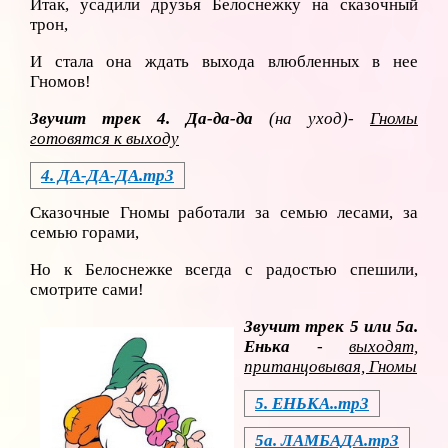
Итак, усадили друзья Белоснежку на сказочный
трон,
И стала она ждать выхода влюбленных в нее
Гномов!
Звучит трек 4. Да-да-да
(на уход)-
Гномы
готовятся к выходу
4. ДА-ДА-ДА.mp3
Сказочные Гномы работали за семью лесами, за
семью горами,
Но к Белоснежке всегда с радостью спешили,
смотрите сами!
Звучит трек 5 или 5а.
Енька
-
выходят,
пританцовывая, Гномы
5. ЕНЬКА..mp3
5а. ЛАМБАДА.mp3