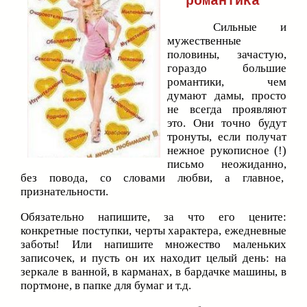
романтика"
Сильные и
мужественные
половины, зачастую,
гораздо большие
романтики, чем
думают дамы, просто
не всегда проявляют
это. Они точно будут
тронуты, если получат
нежное рукописное (!)
письмо неожиданно,
без повода, со словами любви, а главное,
признательности.
Обязательно напишите, за что его цените:
конкретные поступки, черты характера, ежедневные
заботы! Или напишите множество маленьких
записочек, и пусть он их находит целый день: на
зеркале в ванной, в карманах, в бардачке машины, в
портмоне, в папке для бумаг и т.д.