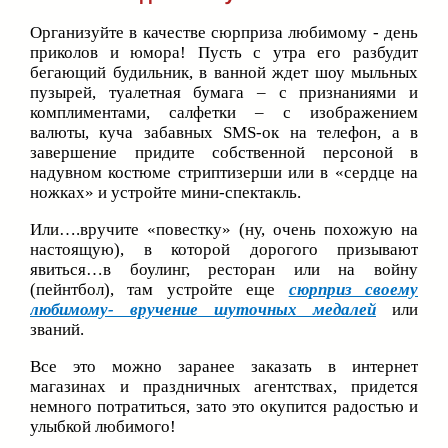
Организуйте в качестве сюрприза любимому - день
приколов и юмора! Пусть с утра его разбудит
бегающий будильник, в ванной ждет шоу мыльных
пузырей, туалетная бумага – с признаниями и
комплиментами, салфетки – с изображением
валюты, куча забавных SMS-ок на телефон, а в
завершение придите собственной персоной в
надувном костюме стриптизерши или в «сердце на
ножках» и устройте мини-спектакль.
Или….вручите «повестку» (ну, очень похожую на
настоящую), в которой дорогого призывают
явиться…в боулинг, ресторан или на войну
(пейнтбол), там устройте еще
сюрприз своему
любимому- вручение шуточных медалей
или
званий.
Все это можно заранее заказать в интернет
магазинах и праздничных агентствах, придется
немного потратиться, зато это окупится радостью и
улыбкой любимого!