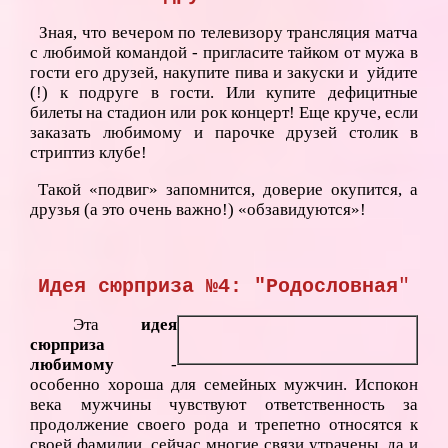
Зная, что вечером по телевизору трансляция матча
с любимой командой - пригласите тайком от мужа в
гости его друзей, накупите пива и закуски и уйдите
(!) к подруге в гости. Или купите дефицитные
билеты на стадион или рок концерт! Еще круче, если
заказать любимому и парочке друзей столик в
стриптиз клубе!
Такой «подвиг» запомнится, доверие окупится, а
друзья (а это очень важно!) «обзавидуются»!
Идея сюрприза №4: "Родословная
"
Эта
идея
сюрприза
любимому
-
особенно хороша для семейных мужчин. Испокон
века мужчины чувствуют ответственность за
продолжение своего рода и трепетно относятся к
своей фамилии, сейчас многие связи утрачены, да и