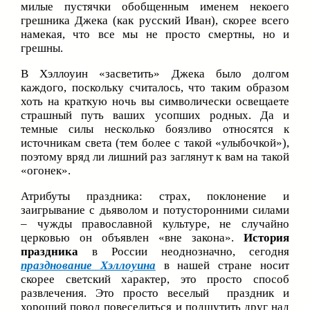
милые пустячки обобщенным именем некоего
грешника Джека (как русский Иван), скорее всего
намекая, что все мы не просто смертны, но и
грешны.
В Хэллоуин «засветить» Джека было долгом
каждого, поскольку считалось, что таким образом
хоть на краткую ночь вы символически освещаете
страшный путь ваших усопших родных. Да и
темные силы несколько боязливо относятся к
источникам света (тем более с такой «улыбочкой»),
поэтому вряд ли лишний раз заглянут к вам на такой
«огонек».
Атрибуты праздника: страх, поклонение и
заигрывание с дьяволом и потусторонними силами
– чужды православной культуре, не случайно
церковью он объявлен «вне закона».
История
праздника
в России неоднозначно, сегодня
празднование Хэллоуина
в нашей стране носит
скорее светский характер, это просто способ
развлечения. Это просто веселый праздник и
хороший повод повеселиться и подшутить друг над