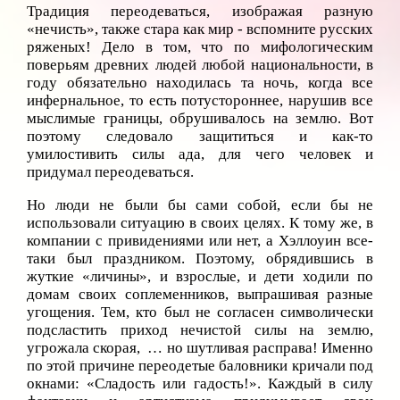
Традиция переодеваться, изображая разную
«нечисть», также стара как мир - вспомните русских
ряженых! Дело в том, что по мифологическим
поверьям древних людей любой национальности, в
году обязательно находилась та ночь, когда все
инфернальное, то есть потустороннее, нарушив все
мыслимые границы, обрушивалось на землю. Вот
поэтому следовало защититься и как-то
умилостивить силы ада, для чего человек и
придумал переодеваться.
Но люди не были бы сами собой, если бы не
использовали ситуацию в своих целях. К тому же, в
компании с привидениями или нет, а Хэллоуин все-
таки был праздником. Поэтому, обрядившись в
жуткие «личины», и взрослые, и дети ходили по
домам своих соплеменников, выпрашивая разные
угощения. Тем, кто был не согласен символически
подсластить приход нечистой силы на землю,
угрожала скорая, … но шутливая расправа! Именно
по этой причине переодетые баловники кричали под
окнами: «Сладость или гадость!». Каждый в силу