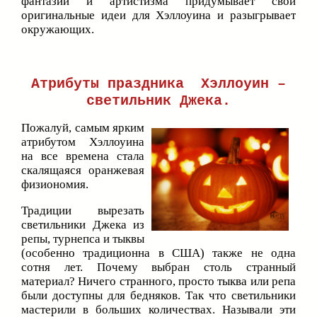
фантазии и артистизма придумывает свои
оригинальные идеи для Хэллоуина и разыгрывает
окружающих.
Атрибуты праздника Хэллоуин –
светильник Джека.
Пожалуй, самым ярким
атрибутом Хэллоуина
на все времена стала
скалящаяся оранжевая
физиономия.
Традиции вырезать
светильники Джека из
репы, турнепса и тыквы
(особенно традиционна в США) также не одна
сотня лет. Почему выбран столь странный
материал? Ничего странного, просто тыква или репа
были доступны для бедняков. Так что светильники
мастерили в больших количествах. Называли эти