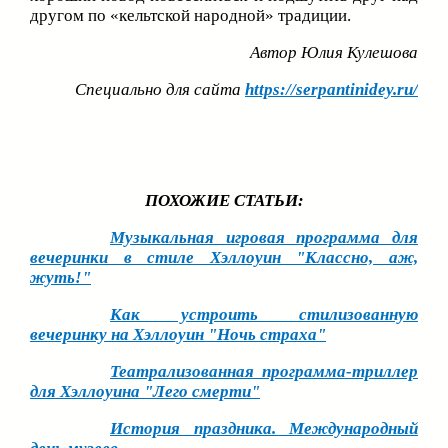
другом по «кельтской народной» традиции.
Автор Юлия Кулешова
Специально для сайта
https://serpantinidey.ru/
ПОХОЖИЕ СТАТЬИ:
Музыкальная игровая программа для
вечеринки в стиле Хэллоуин "Классно, аж,
жуть!"
Как устроить стилизованную
вечеринку на Хэллоуин "Ночь страха"
Театрализованная программа-триллер
для Хэллоуина "Лего смерти"
История праздника. Международный