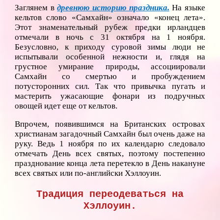
Заглянем в
древнюю историю праздника.
На языке
кельтов слово «Самхайн» означало «конец лета».
Этот знаменательный рубеж предки ирландцев
отмечали в ночь с 31 октября на 1 ноября.
Безусловно, к приходу суровой зимы люди не
испытывали особенной нежности и, глядя на
грустное умирание природы, ассоциировали
Самхайн со смертью и пробуждением
потусторонних сил. Так что привычка пугать и
мастерить ужасающие фонари из подручных
овощей идет еще от кельтов.
Впрочем, появившимся на Британских островах
христианам загадочный Самхайн был очень даже на
руку. Ведь 1 ноября по их календарю следовало
отмечать День всех святых, поэтому постепенно
празднование конца лета перетекло в День накануне
всех святых или по-английски Хэллоуин.
Традиция переодеваться на
Хэллоуин.