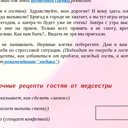
димый для этой
шуточной сценки
реквизит
.
я к гостям):
Здравствуйте, мои дорогие! И кому здесь п
да вызывали? Бригад в городе не хватает, а вы тут игры игра
егодня, а завтра-то будет уже не очень! Завтра с утра вы
 мне на прием. Только всех принять я не смогу, вре
колько. Как нам быть?.. Видать не зря мы приехали.
 не паниковать. Нервные клетки поберегите. Дам я вам
себя из стрессовой ситуации.
(Подходит по очереди к гос
цепты, как избавиться от проблем, каждый гость, к ко
ет
рекомендацию "медика"
)
очные рецепты гостям от медсестры
оказывает, как сделать «замок»)
лагает выпить стопку)
ю (
угощает конфеткой)