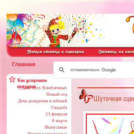
Новые статьи и сценарии
Ответы на част
Главная
Как устроить
праздник
День всех Влюбленных
Новый год
Шуточная сце
День рождения и юбилей
Свадьба
23 февраля
8 марта
Выпускные
Другие календарные