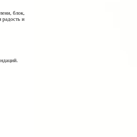
лени, блок,
и радость и
ендаций.