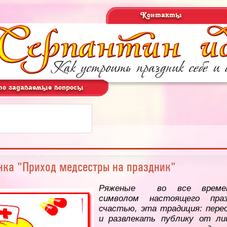
Контакты
о задаваемые вопросы
нка "Приход медсестры на праздник"
Ряженые во все време
символом настоящего праз
счастью, эта традиция: пере
и развлекать публику от ли