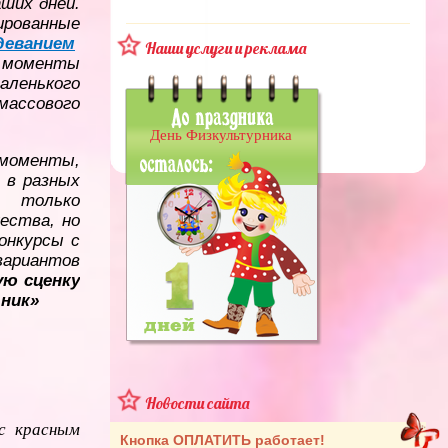
аших дней.
ванные
деванием
Наши услуги и реклама
е моменты
ленького
ассового
День Физкультурника
 моменты,
 в разных
 только
ества, но
онкурсы с
вариантов
ю сценку
ник»
Новости сайта
 с красным
Кнопка ОПЛАТИТЬ работает!