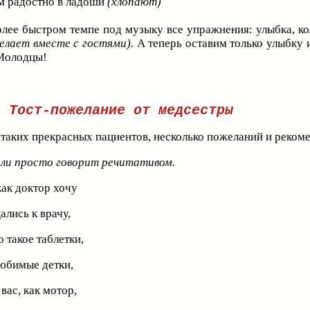
ем радостно в ладоши
(хлопают)
олее быстром темпе под музыку все упражнения: улыбка, ко
делает вместе с гостями).
А теперь оставим только улыбку 
 Молодцы!
Тост-пожелание от медсестры
 таких прекрасных пациентов, несколько пожеланий и реком
или просто говорит речитативом.
как доктор хочу
ались к врачу,
 такое таблетки,
юбимые детки,
вас, как мотор,