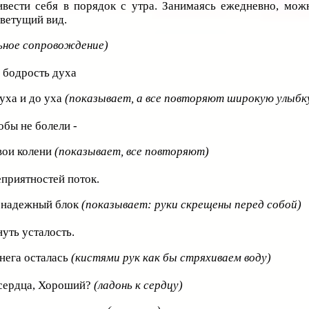
ивести себя в порядок с утра. Занимаясь ежедневно, мож
цветущий вид.
ьное сопровождение)
и бодрость духа
 уха и до уха
(показывает, а все повторяют широкую улыбк
тобы не болели -
вои колени
(показывает, все повторяют)
еприятностей поток.
у надежный блок
(показывает: руки скрещены перед собой)
уть усталость.
нега осталась
(кистями рук как бы стряхиваем воду)
сердца, Хороший?
(ладонь к сердцу)