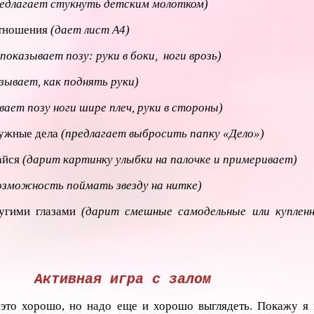
редлагает стукнуть детским молотком)
отношения
(дает лист А4)
(показывает позу: руки в боки, ноги врозь)
зывает, как поднять руки)
ает позу ноги шире плеч, руки в стороны)
нужные дела
(предлагает выбросить папку «Дело»)
байся
(дарит картинку улыбки на палочке и примеривает)
озможность поймать звезду на нитке)
угими глазами
(дарит смешные самодельные или куплен
Активная игра с залом
это хорошо, но надо еще и хорошо выглядеть. Покажу я