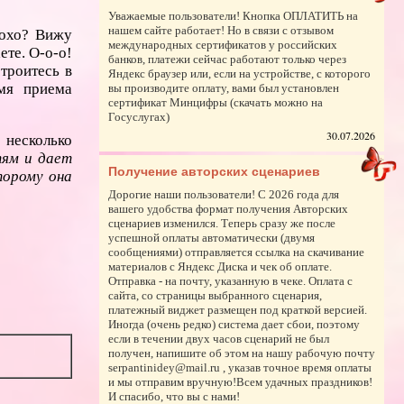
Уважаемые пользователи! Кнопка ОПЛАТИТЬ на
нашем сайте работает! Но в связи с отзывом
лохо? Вижу
международных сертификатов у российских
ете. О-о-о!
банков, платежи сейчас работают только через
строитесь в
Яндекс браузер или, если на устройстве, с которого
мя приема
вы производите оплату, вами был установлен
сертификат Минцифры (скачать можно на
Госуслугах)
30.07.2026
 несколько
тям и дает
Получение авторских сценариев
торому она
Дорогие наши пользователи! С 2026 года для
вашего удобства формат получения Авторских
сценариев изменился. Теперь сразу же после
успешной оплаты автоматически (двумя
сообщениями) отправляется ссылка на скачивание
материалов с Яндекс Диска и чек об оплате.
Отправка - на почту, указанную в чеке. Оплата с
сайта, со страницы выбранного сценария,
платежный виджет размещен под краткой версией.
Иногда (очень редко) система дает сбои, поэтому
если в течении двух часов сценарий не был
получен, напишите об этом на нашу рабочую почту
serpantinidey@mail.ru , указав точное время оплаты
и мы отправим вручную!Всем удачных праздников!
И спасибо, что вы с нами!