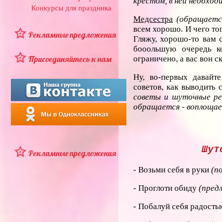
крестом, в ней необхо
Конкурсы для праздника
Медсестра
(обращаетс
всем хорошо. И чего тог
Рекламные предложения
Гляжу, хорошо-то вам с
бооольшую очередь ко
Присоединяйтесь к нам
ограничено, а вас вон с
Ну, во-первых давайте
советов, как выводить 
советы и шуточные ре
обращается - воплоща
Шут
Рекламные предложения
- Возьми себя в руки
(п
- Проглоти обиду
(пред
- Побалуй себя радость