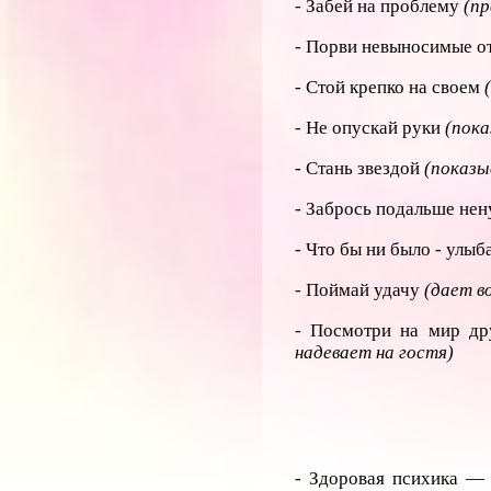
- Забей на проблему
(п
- Порви невыносимые 
- Стой крепко на своем
- Не опускай руки
(пока
- Стань звездой
(показыв
- Забрось подальше не
- Что бы ни было - улы
- Поймай удачу
(дает в
- Посмотри на мир др
надевает на гостя)
- Здоровая психика — 