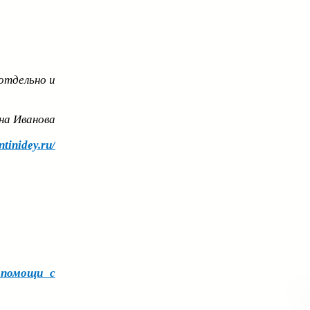
отдельно и
на Иванова
ntinidey.ru/
 помощи с