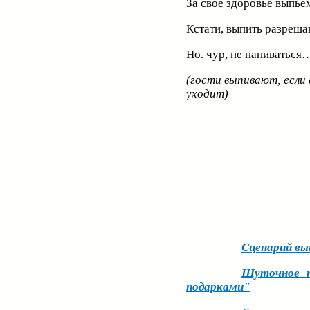
За свое здоровье выпье
Кстати, выпить разре
Но. чур, не напиваться
(гости выпивают, если
уходит)
Сценарий вы
Шуточное п
подарками"