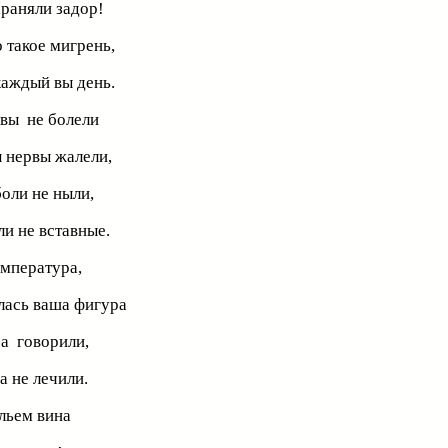
храняли задор!
о такое мигрень,
каждый вы день.
 вы не болели
ы нервы жалели,
боли не ныли,
ли не вставные.
емпература,
лась ваша фигура
ра говорили,
а не лечили.
льем вина