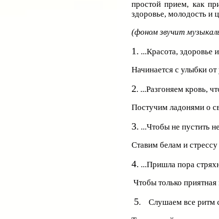
простой прием, как пр
здоровье, молодость и 
(фоном звучит музыкал
1.
...Красота, здоровье 
Начинается с улыбки от
2
. ...Разгоняем кровь, ч
Постучим ладонями о с
3.
...Чтобы не пустить н
Ставим белам и стресс
4.
...Пришла пора стряхн
Чтобы только приятная 
5
. Слушаем все ритм 