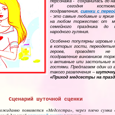
персонажа - сохранилась до н
И сегодня костюмиро
поздравления,
сценки с перео
- это самые любимые и ярки
на любом торжестве: от ма
семейного праздника до м
народного гуляния.
Особенно популярны игровые
в которых гости, переодетые
героев, проводят не
поздравление виновников торж
и активные или застольные к
гостями. Предлагаем один из 
такого развлечения –
шуточну
«Приход медсестры на празд
Сценарий шуточной сценки
еожиданно появляется «Медсестра», через плечо сумка