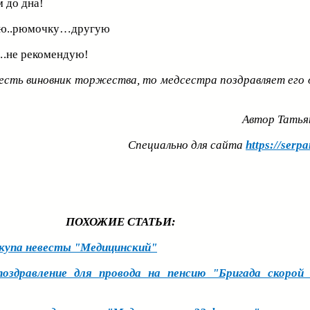
м до дна!
шаю..рюмочку…другую
….не рекомендую!
 есть виновник торжества, то медсестра поздравляет его 
Автор Татья
Специально для сайта
https://serpa
ПОХОЖИЕ СТАТЬИ:
купа невесты "Медицинский"
оздравление для провода на пенсию "Бригада скорой