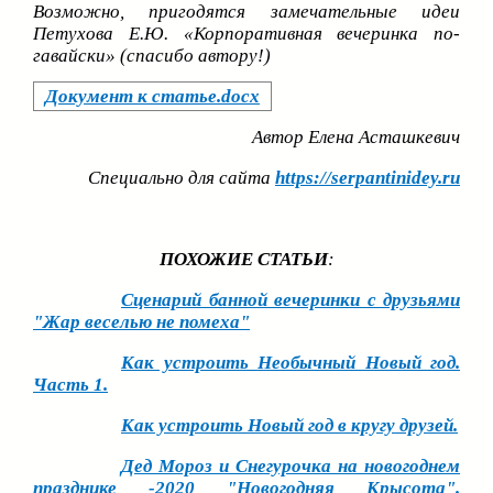
Возможно, пригодятся замечательные идеи
Петухова Е.Ю. «Корпоративная вечеринка по-
гавайски» (спасибо автору!)
Документ к статье.docx
Автор Елена Асташкевич
Специально для сайта
https://serpantinidey.ru
ПОХОЖИЕ СТАТЬИ
:
Сценарий банной вечеринки с друзьями
"Жар веселью не помеха"
Как устроить Необычный Новый год.
Часть 1.
Как устроить Новый год в кругу друзей.
Дед Мороз и Снегурочка на новогоднем
празднике -2020 "Новогодняя Крысота".