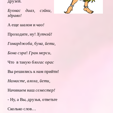
друзей.
Буонас диаз, сэйки,
здраво!
А еще
шалом
и
чао!
Проходите, ну!
Хутчэй!
Гомарджоба, буна, йети,
Бона сэра
!
Гран мерси
,
Что в такую
блогас орас
Вы решились к нам прийти!
Намасте, алоха, йети,
Начинаем наш
семестер!
- Ну, а Вы, друзья, ответьте
Сколько слов…