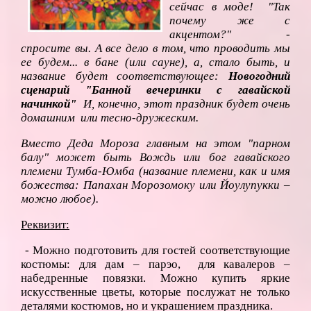
сейчас в моде! "Так
почему же с
акцентом?" -
спросите вы. А все дело в том, что проводить мы
ее будем... в бане (или сауне), а, стало быть, и
название будет соответствующее:
Новогодний
сценарий "Банной вечеринки с гавайской
начинкой"
И, конечно, этот праздник будет очень
домашним или тесно-дружеским.
Вместо Деда Мороза главным на этом "парном
балу" может быть Вождь или бог гавайского
племени Тумба-Юмба (название племени, как и имя
божества: Папахан Морозомоку или Йоулупукки –
можно любое).
Реквизит:
- Можно подготовить для гостей соответствующие
костюмы: для дам – парэо, для кавалеров –
набедренные повязки. Можно купить яркие
искусственные цветы, которые послужат не только
деталями костюмов, но и украшением праздника.