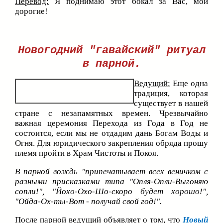
Перевод:
Я поднимаю этот бокал за Вас, мои
дорогие!
Новогодний "гавайский" ритуал
в парной.
Ведущий:
Еще одна
традиция, которая
существует в нашей
стране с незапамятных времен. Чрезвычайно
важная церемония Перехода из Года в Год не
состоится, если мы не отдадим дань Богам Воды и
Огня. Для юридического закрепления обряда прошу
племя пройти в Храм Чистоты и Покоя.
В парной вождь "припечатывает всех веничком с
разными присказками типа "Опля-Опли-Выгоняю
сопли!", "Йохо-Охо-Шо-скоро будет хорошо!",
"Ойда-Ох-ты-Вот - получай свой год!".
После парной ведущий объявляет о том, что
Новый