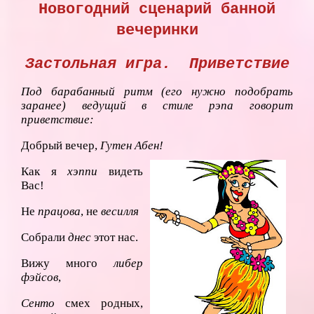
Новогодний сценарий банной
вечеринки
Застольная игра. Приветствие
Под барабанный ритм (его нужно подобрать
заранее) ведущий в стиле рэпа говорит
приветствие:
Добрый вечер,
Гутен Абен!
Как я
хэппи
видеть
Вас!
Не
працова
, не
весилля
Собрали
днес
этот нас.
Вижу много
либер
фэйсов
,
Сенто
смех родных,