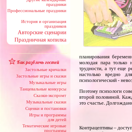
праздники
Профессиональные праздники
История и организация
праздников
Авторские сценарии
Праздничная копилка
планирования беременн
Как развлечь гостей
молодая пара только 
трудности, а тут еще 
Застольные кричалки
настолько вредно д
Застольные игры и сказки
психологический - нево
Музыкальные игры
Танцевальные конкурсы
Поэтому психологи сове
Сказки-экспромт
второй половиной. Каж
Музыкальные сказки
это счастье. Долгождан
Сценки и постановки
Игры и программы
для детей
Тематические игровые
Контрацептивы – доступ
программы