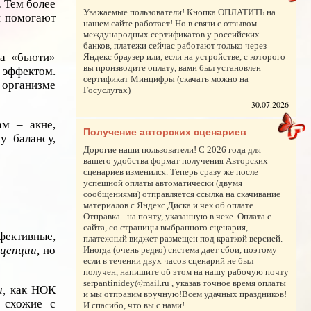
.
Тем более
Уважаемые пользователи! Кнопка ОПЛАТИТЬ на
и помогают
нашем сайте работает! Но в связи с отзывом
международных сертификатов у российских
банков, платежи сейчас работают только через
ка «бьюти»
Яндекс браузер или, если на устройстве, с которого
вы производите оплату, вами был установлен
 эффектом.
сертификат Минцифры (скачать можно на
 организме
Госуслугах)
30.07.2026
ам – акне,
Получение авторских сценариев
у балансу,
Дорогие наши пользователи! С 2026 года для
вашего удобства формат получения Авторских
сценариев изменился. Теперь сразу же после
успешной оплаты автоматически (двумя
сообщениями) отправляется ссылка на скачивание
материалов с Яндекс Диска и чек об оплате.
Отправка - на почту, указанную в чеке. Оплата с
сайта, со страницы выбранного сценария,
ффективные,
платежный виджет размещен под краткой версией.
ацепции,
но
Иногда (очень редко) система дает сбои, поэтому
если в течении двух часов сценарий не был
получен, напишите об этом на нашу рабочую почту
serpantinidey@mail.ru , указав точное время оплаты
,
как НОК
и мы отправим вручную!Всем удачных праздников!
ь схожие с
И спасибо, что вы с нами!