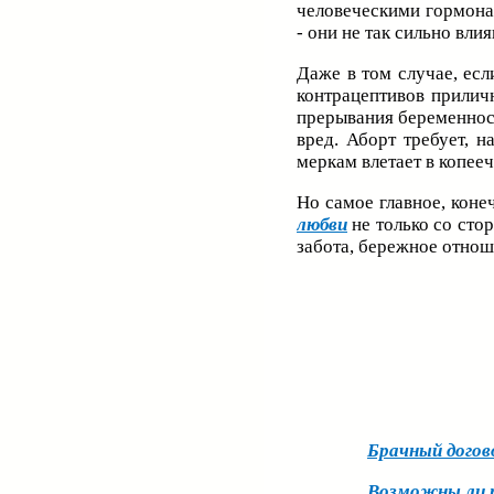
человеческими гормона
- они не так сильно вли
Даже в том случае, есл
контрацептивов прилич
прерывания беременност
вред. Аборт требует, 
меркам влетает в копееч
Но самое главное, коне
любви
не только со сто
забота, бережное отнош
Брачный догов
Возможны ли 