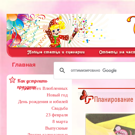
Новые статьи и сценарии
Ответы на част
Главная
Как устроить
праздник
День всех Влюбленных
Новый год
Планирование 
День рождения и юбилей
Свадьба
23 февраля
8 марта
Выпускные
Другие календарные