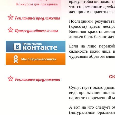
врачу, чтобы он помог 
Конкурсы для праздника
что современные
средс
женщинам справиться с
Рекламные предложения
Последними результата
(красота) здесь неспр
Присоединяйтесь к нам
Внешняя красота женщи
должен быть баланс же
Если на лицо переизб
сальность кожи лица и
чудесным образом влияя
С
Рекламные предложения
Существует около двадц
ведь прерывание полово
на месте современной 
А вот на что следует о
(натуральные оральны