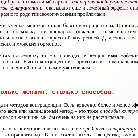
подобрать оптимальный вариант
планирования беременности
тва контрацепции
оказывают еще и лечебный эффект: он
 разного рода гинекологическими проблемами.
ми ученых-медиков стали бьюти-контрацептивы. Пристав
оста, поскольку эти препарата обладают косметическим
ны тесно связана с красотой внутренней. Для этого в ее
нских и мужских гормонов.
ыток последних, то это приводит к неприятным эффект
 головы. Бьюти-контрацептивы приводят к гормональном
 на внешний облик и самочувствие дамы.
колько женщин, столько способов.
ати методов контрацепции. Есть, конечно, более и менее э
го акта или календарный метод – это тоже
способы контр
молодой женщины мы бы очень на них не рассчитывали.
братить внимание, так это на такие
средства контрацепции
е контрацептивы). В их состав входят вещества, очен