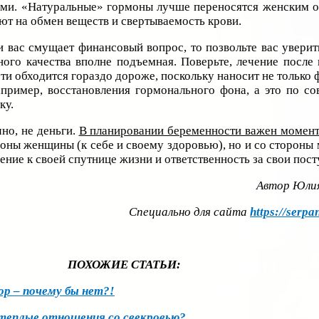
ми. «Натуральные» гормоны лучше переносятся женским 
яют на обмен веществ и свертываемость крови.
и вас смущает финансовый вопрос, то позвольте вас уверит
ного качества вполне подъемная. Поверьте, лечение после
и обходится гораздо дороже, поскольку наносит не только 
например, восстановления гормонального фона, а это по с
ку.
чно, не деньги.
В планировании беременности важен момен
роны женщины (к себе и своему здоровью), но и со стороны
ение к своей спутнице жизни и ответственность за свои пост
Автор Юли
Специально для сайта
https://serpan
ПОХОЖИЕ СТАТЬИ:
ор – почему бы нет?!
теплые отношения со свекровью?