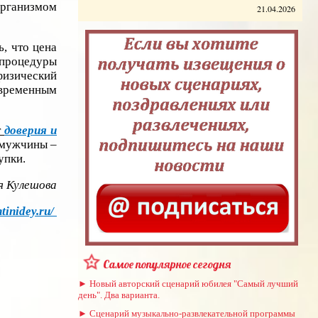
организмом
21.04.2026
ь, что цена
 процедуры
физический
овременным
т
доверия и
 мужчины –
упки.
я Кулешова
tinidey.ru/
Самое популярное сегодня
► Новый авторский сценарий юбилея "Самый лучший
день". Два варианта.
► Сценарий музыкально-развлекательной программы