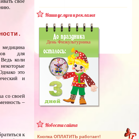
ивать свое
нию.
Наши услуги и реклама
ности.
День Физкультурника
медицина
бов для
 Ведь коли
 некоторые
Однако это
ический и
а со своей
менность –
Новости сайта
братиться к
Кнопка ОПЛАТИТЬ работает!