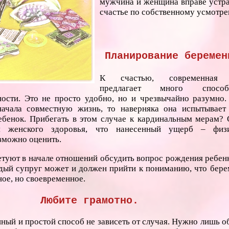
мужчина и женщина вправе устра
счастье по собственному усмотре
Планирование беремен
К счастью, современная 
предлагает много спосо
ости. Это не просто удобно, но и чрезвычайно разумно.
начала совместную жизнь, то наверняка она испытывает
ребенок. Прибегать в этом случае к кардинальным мерам? 
ля женского здоровья, что нанесенный ущерб – физ
зможно оценить.
туют в начале отношений обсудить вопрос рождения ребенк
дый супруг может и должен прийти к пониманию, что бере
ное, но своевременное.
Любите грамотно.
ный и простой способ не зависеть от случая. Нужно лишь о