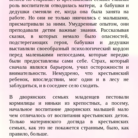
роль воспитателя отводилась матери, а бабушки и
дедушки сменяли ее, когда она была занята на
работе. Но они не только нянчились с малышами,
присматривали за ними. Умудренные опытом, они
преподавали детям важные знания. Рассказывая
сказки, в которых немало было опасностей,
подстерегающих героя, бабушки и дедушки
выставляли своеобразный психологический кордон
перед маленькими непоседами, которые нередко
были предоставлены сами себе. Страх, который
сначала являлся барьером, учил осторожности и
внимательности. Немудрено, что крестьянский
ребенок, впоследствии, мог один и в лесу не
заблудиться, и в соседнее село сходить.
В дворянских семьях младенцев пестовали
кормилицы и няньки из крепостных, а посему,
начальное воспитание дворянских малышей мало
чем отличалось от воспитания крестьянских деток.
Только материнского догляда в крестьянских
семьях, как это не покажется странным, было, как
правило, больше.