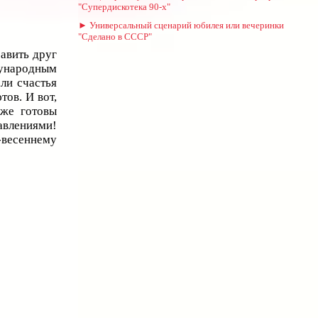
"Супердискотека 90-х"
► Универсальный сценарий юбилея или вечеринки
"Сделано в СССР"
равить друг
дународным
ли счастья
тов. И вот,
уже готовы
авлениями!
-весеннему