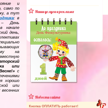
ояние и
, само по
Наши услуги и реклама
ку, а тут
здника
: в
 – День
в начале
кий день,
День Физкультурника
ективах
пециально
ывающих
амму на
вместную
орский
ыха или
Весне!»
с
лечениями
ия хорошо
ской или
х весенних
Новости сайта
Кнопка ОПЛАТИТЬ работает!