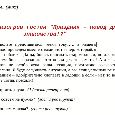
е» (микс)
азогрев гостей "Праздник – повод д
знакомства!?"
вольте представиться, меня зовут…, а нашего
ью проведем вместе с вами этот вечер, который, я
ас поближе. Да-да, боюсь прослыть старомодным, но для м
 тем более, праздник - это повод для знакомства! А для 
тов не особо ясна ваша позиция, предлагаю высказат
льно. Я буду озвучивать ситуации, а вы, если услышанное 
анием – одобрительно хлопаете в ладоши, а если – нет, то
? Тогда, поехали!
троить дружно?!
(гости реагируют)
о совсем не нужно?!
(гости реагируют)
опнем молока?!
(гости реагируют)