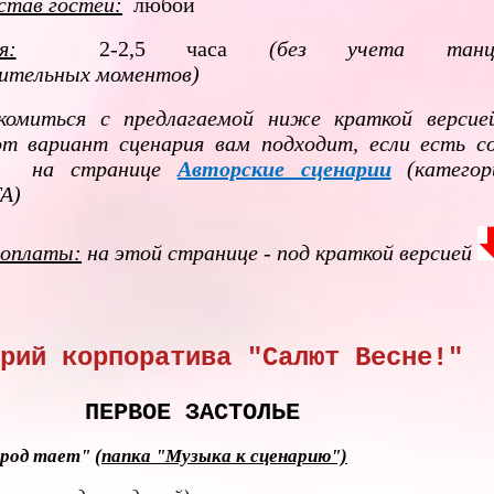
став гостей:
любой
я:
2-2,5 часа
(без учета танце
вительных моментов)
омиться с предлагаемой ниже краткой версие
от вариант сценария вам подходит, если есть с
ие на странице
Авторские сценарии
(категор
А)
 оплаты:
на этой странице - под краткой версией
рий корпоратива "Салют Весне!"
ПЕРВОЕ ЗАСТОЛЬЕ
ород тает"
(папка "Музыка к сценарию")