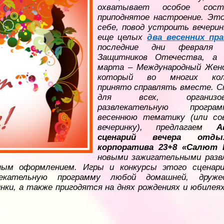
охватывает особое сост
приподнятое настроение. Это
себе, повод устроить вечерин
еще целых
два весенних пра
последние дни февраля
Защитников Отечества, а 
марта – Международный Женс
который во многих колл
принято справлять вместе. С
для всех, организов
развлекательную прогр
весеннюю тематику (или со
вечеринку), предлагаем
Авт
сценарий вечера отд
корпоратива 23+8 «Салют 
новыми зажигательными разв
ным оформлением. Игры и конкурсы этого сценар
екательную программу любой домашней, друже
нки, а также пригодятся на днях рождениях и юбилея