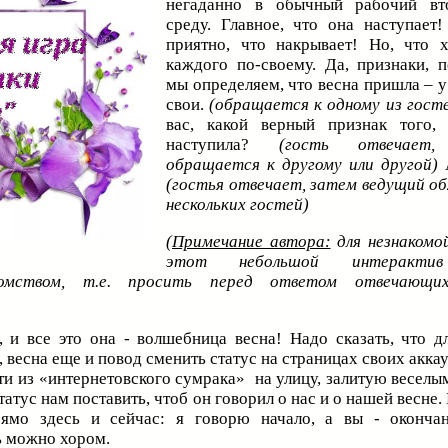
негаданно в обычный рабочий вт
среду. Главное, что она наступает
приятно, что накрывает! Но, что х
каждого по-своему. Да, признаки, 
мы определяем, что весна пришла – у
свои.
(обращается к одному из гост
вас, какой верный признак того,
наступила?
(гость отвечает,
обращается к другому или другой)
А
(гостья отвечает, затем ведущий о
нескольких гостей)
(
Примечание автора:
для незнакомо
этот небольшой интеракти
омством, т.е. просить перед ответом отвечающи
 и все это она - волшебница весна! Надо сказать, что д
 весна еще и повод сменить статус на страницах своих аккау
ыйти из «интернетовского сумрака» на улицу, залитую весел
атус нам поставить, чтоб он говорил о нас и о нашей весне
рямо здесь и сейчас: я говорю начало, а вы - оконча
ь можно хором.