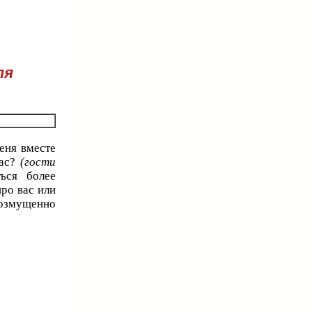
ля
еня вместе
вас?
(гости
ься более
про вас или
 возмущенно