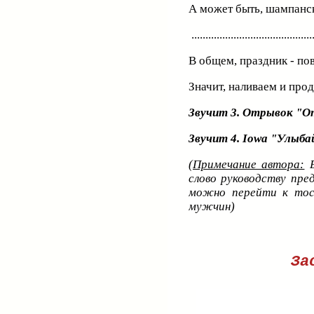
А может быть, шампанск
...........................................
В общем, праздник - по
Значит, наливаем и про
Звучит 3. Отрывок "О
Звучит 4.
Iowa
"Улыба
(
Примечание автора:
Е
слово руководству пре
можно перейти к тос
мужчин)
За