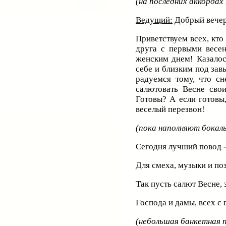
(на последних аккордах
Ведущий:
Добрый вечер
Приветствуем всех, кто 
друга с первыми весе
женским днем! Казалос
себе и близким под зав
радуемся тому, что сн
салютовать Весне сво
Готовы? А если готовы
веселый перезвон!
(пока наполняют бокал
Сегодня лучший повод -
Для смеха, музыки и по
Так пусть салют Весне, 
Господа и дамы, всех с
(небольшая банкетная 