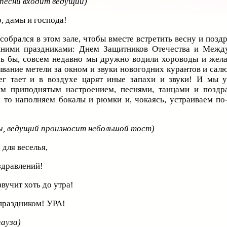
 песни входит ведущий)
, дамы и господа!
собрался в этом зале, чтобы вместе встретить весну и позд
нними праздниками: Днем Защитников Отечества и Меж
ь бы, совсем недавно мы дружно водили хороводы и жела
ывание метели за окном и звуки новогодних курантов и салю
ег тает и в воздухе царят иные запахи и звуки! И мы 
им приподнятым настроением, песнями, танцами и поздр
, то наполняем бокалы и рюмки и, чокаясь, устраиваем по
ы, ведущий произносит небольшой тост)
 для веселья,
здравлений!
звучит хоть до утра!
 праздником! УРА!
пауза)