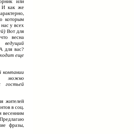
орник или
! И как же
арактерно,
по которым
 нас у всех
ей)
Вот для
 что весна
 ведущий
 для вас?
бходит еще
й компании
в можно
х гостьей
ля жителей
нтов в соц.
ым весенним
. Предлагаю
ние фразы,