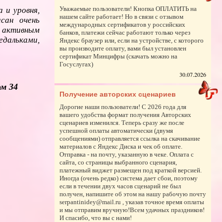
Уважаемые пользователи! Кнопка ОПЛАТИТЬ на
 и уровня,
нашем сайте работает! Но в связи с отзывом
сан очень
международных сертификатов у российских
и активным
банков, платежи сейчас работают только через
едальками,
Яндекс браузер или, если на устройстве, с которого
вы производите оплату, вами был установлен
сертификат Минцифры (скачать можно на
Госуслугах)
30.07.2026
м 34
Получение авторских сценариев
Дорогие наши пользователи! С 2026 года для
вашего удобства формат получения Авторских
сценариев изменился. Теперь сразу же после
успешной оплаты автоматически (двумя
сообщениями) отправляется ссылка на скачивание
материалов с Яндекс Диска и чек об оплате.
Отправка - на почту, указанную в чеке. Оплата с
сайта, со страницы выбранного сценария,
платежный виджет размещен под краткой версией.
Иногда (очень редко) система дает сбои, поэтому
если в течении двух часов сценарий не был
получен, напишите об этом на нашу рабочую почту
serpantinidey@mail.ru , указав точное время оплаты
и мы отправим вручную!Всем удачных праздников!
И спасибо, что вы с нами!