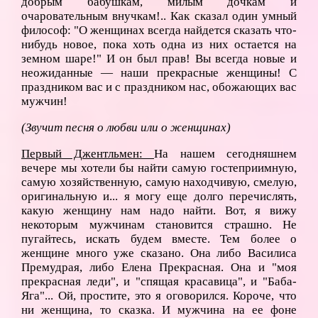
добрым бабушкам, милым дочкам и
очаровательным внучкам!.. Как сказал один умный
философ: "О женщинах всегда найдется сказать что-
нибудь новое, пока хоть одна из них остается на
земном шаре!" И он был прав! Вы всегда новые и
неожиданные — наши прекрасные женщины! С
праздником вас и с праздником нас, обожающих вас
мужчин!
(Звучит песня о любви или о женщинах)
Первый Джентльмен:
На нашем сегодняшнем
вечере мы хотели бы найти самую гостеприимную,
самую хозяйственную, самую находчивую, смелую,
оригинальную и... я могу еще долго перечислять,
какую женщину нам надо найти. Вот, я вижу
некоторым мужчинам становится страшно. Не
пугайтесь, искать будем вместе. Тем более о
женщине много уже сказано. Она либо Василиса
Премудрая, либо Елена Прекрасная. Она и "моя
прекрасная леди", и "спящая красавица", и "Баба-
Яга"... Ой, простите, это я оговорился. Короче, что
ни женщина, то сказка. И мужчина на ее фоне