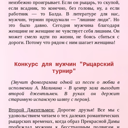
неизбежно проигрывает. Если он рыцарь, то скупой,
если всадник, то конечно, без головы, ну, а если
работник — то Балда. В литературе для нас,
мужчин, термин придумали — "лишние люди". Но
это было давно. Сегодня мужчина благодаря
женщине не женщине не чувствует себя лишним. Он
может смело идти по жизни, не боясь сбиться с
дороги. Потому что рядом с ним шагает женщина!
Конкурс для мужчин "Рыцарский
турнир"
(Звучит фонограмма одной из песен о любви в
исполнении А. Малинина -
В центр зала выходит
второй джентльмен. В руках он держит
старинную испанскую шляпу с пером).
Второй Джентльмен:
Дорогие друзья! Все мы с
удовольствием читаем о тех далеких романтических
рыцарских временах, когда образ Прекрасной Дамы
пробуждал мужчин к бесстрашным подвигам и