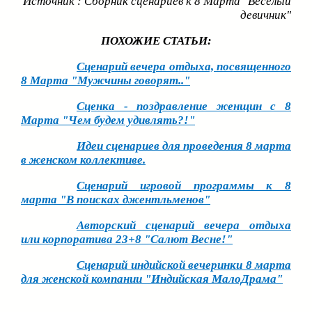
Источник : Сборник сценариев к 8 Марта "Веселый
девичник"
ПОХОЖИЕ СТАТЬИ:
Сценарий вечера отдыха, посвященного
8 Марта "Мужчины говорят.."
Сценка - поздравление женщин с 8
Марта "Чем будем удивлять?!"
Идеи сценариев для проведения 8 марта
в женском коллективе.
Сценарий игровой программы к 8
марта "В поисках джентльменов"
Авторский сценарий вечера отдыха
или корпоратива 23+8 "Салют Весне!"
Сценарий индийской вечеринки 8 марта
для женской компании "Индийская МалоДрама"