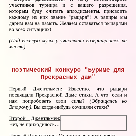
участников турнира и с вашего разрешения,
которым буду считать аплодисменты, присвоить
каждому из них звание "рыцаря"! А рапиры мы
дарим вам на память. Желаем оставаться рыцарями
во всех ситуациях!
(Под веселую музыку участники возвращаются на
места)
Поэтический конкурс "Буриме для
Прекрасных дам"
Первый Джентльмен:
Известно, что рыцари
посвящали Прекрасной Даме стихи. А что, если и
нам попробовать свои силы?
(Обращаясь ко
Второму).
Вы когда-нибудь сочиняли стихи?
Второй Джентльмен:
Нет, не приходилось…
Первый Джентльмен:
Мне тоже не приходилось...