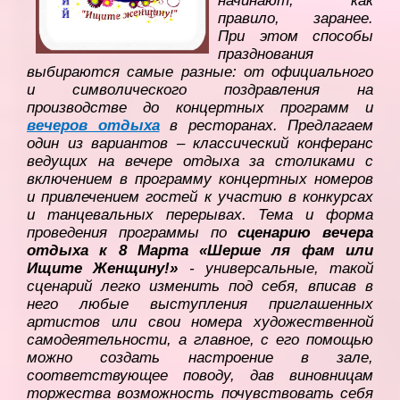
начинают, как
правило, заранее.
При этом способы
празднования
выбираются самые разные: от официального
и символического поздравления на
производстве до концертных программ и
вечеров отдыха
в ресторанах. Предлагаем
один из вариантов – классический конферанс
ведущих на вечере отдыха за столиками с
включением в программу концертных номеров
и привлечением гостей к участию в конкурсах
и танцевальных перерывах. Тема и форма
проведения программы по
сценарию вечера
отдыха к 8 Марта «Шерше ля фам или
Ищите Женщину!»
- универсальные, такой
сценарий легко изменить под себя, вписав в
него любые выступления приглашенных
артистов или свои номера художественной
самодеятельности, а главное, с его помощью
можно создать настроение в зале,
соответствующее поводу, дав виновницам
торжества возможность почувствовать себя