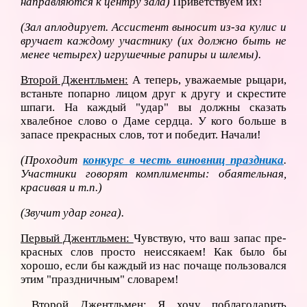
направляются к центру зала)
Приветствуем их!
(Зал аплодирует. Ассистент выносит из-за кулис и
вручает каждому участнику (их должно быть не
менее четырех) игрушечные рапиры и шлемы).
Второй Джентльмен:
А теперь, уважаемые рыцари,
встаньте попарно лицом друг к другу и скрестите
шпаги. На каждый "удар" вы должны сказать
хвалебное слово о Даме сердца. У кого больше в
запасе прекрасных слов, тот и победит. Начали!
(Проходит
конкурс в честь виновниц праздника
.
Участники говорят ком
плименты: обаятельная,
красивая и т.п.)
(Звучит удар гонга).
Первый Джентльмен:
Чувствую, что ваш запас пре­
красных слов просто неиссякаем! Как было бы
хорошо, если бы каждый из нас почаще пользовался
этим "праздничным" словарем!
Второй Джентльмен:
Я хочу поблагодарить