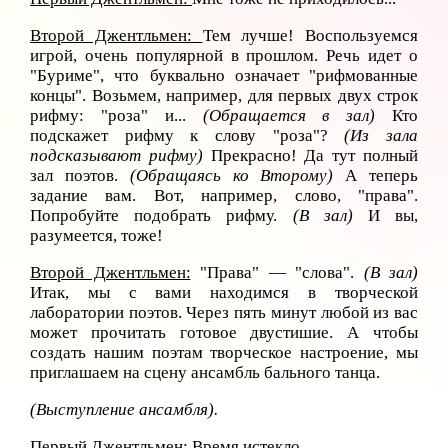
Второй Джентльмен:
Тем лучше! Воспользуемся
игрой, очень популярной в прошлом. Речь идет о
"Буриме", что буквально означает "рифмованные
концы". Возьмем, например, для первых двух строк
рифму: "роза" и...
(Обращается в зал)
Кто
подскажет рифму к слову "роза"?
(Из зала
подсказывают рифму)
Прекрасно! Да тут полный
зал поэтов.
(Обращаясь ко Второму)
А теперь
задание вам. Вот, например, слово, "права".
Попробуйте подобрать рифму.
(В зал)
И вы,
разумеется, тоже!
Второй Джентльмен:
"Права" — "слова".
(В зал)
Итак, мы с вами находимся в творческой
лаборатории поэтов. Через пять минут любой из вас
может прочитать готовое двустишие. А чтобы
создать нашим поэтам творческое настроение, мы
приглашаем на сцену ансамбль бального танца.
(Выступление ансамбля).
Первый Джентльмен:
Время истекло.