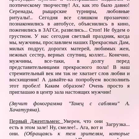
поэтическому творчеству! Ах, как это было давно!
Серенады, рыцарские турниры, любовные
ритуалы!.. Сегодня все слишком прозаично:
познакомились в автобусе, объяснились в кино,
поженились в ЗАГСе, развелись... Стоп! Не будем о
грустном. У нас сегодня светлый праздник, когда
мы, мужчины, прославляем наших Прекрасных Дам,
милых подруг, дорогих матерей, любимых жен,
нежных сестер, верных спутниц, коллег... Конечно,
мужчины, все-таки, в долгу перед
представительницами прекрасного пола! В наш
стремительный век им так не хватает слов любви и
восхищения! А давайте-ка попробуем восполнить
этот пробел! Каким образом? Очень просто я
приглашаю в центр зала настоящих мужчин!
(Звучит фонограмма "Танец с саблями" А.
Хачатуряна).
Первый Джентльмен:
Уверен, что они
Загрузка...
есть в этом зале! Ну, смелее!.. Ага, вот и
они.
(Обращаясь к тем зрителям, которые